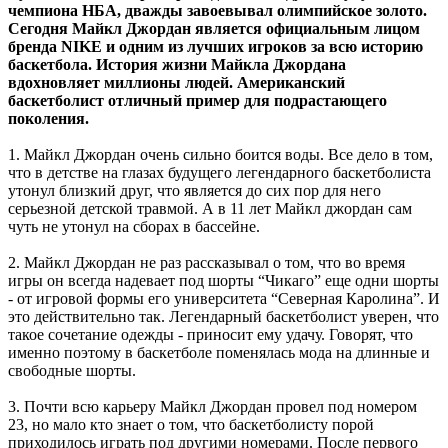
чемпиона НБА, дважды завоевывал олимпийское золото.
Сегодня Майкл Джордан является официальным лицом
бренда NIKE и одним из лучших игроков за всю историю
баскетбола. История жизни Майкла Джордана
вдохновляет миллионы людей. Американский
баскетболист отличный пример для подрастающего
поколения.
1. Майкл Джордан очень сильно боится воды. Все дело в том,
что в детстве на глазах будущего легендарного баскетболиста
утонул близкий друг, что является до сих пор для него
серьезной детской травмой. А в 11 лет Майкл джордан сам
чуть не утонул на сборах в бассейне.
2. Майкл Джордан не раз рассказывал о том, что во время
игры он всегда надевает под шорты “Чикаго” еще одни шорты
- от игровой формы его университета “Северная Каролина”. И
это действительно так. Легендарный баскетболист уверен, что
такое сочетание одежды - приносит ему удачу. Говорят, что
именно поэтому в баскетболе поменялась мода на длинные и
свободные шорты.
3. Почти всю карьеру Майкл Джордан провел под номером
23, но мало кто знает о том, что баскетболисту порой
приходилось играть под другими номерами. После первого