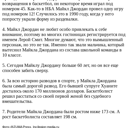
возвращения в баскетбол, он некоторое время играл под
номером 45. Как-то в НБА Майкл Джордан провел одну игру
под номером 12! Случилось это в 1990 году, когда у него
попросту украли форму из раздевалки.
4. Майкл Джордан не любит особо привлекать к себе
внимание, поэтому во многих гостиницах регистрируется под
именем Лерой Смит. Многие думают, что это вымышленный
персонаж, но это не так. Именно так звали мальчика, который
вытеснил Майкла Джордана из состава школьной команды в
10 классе.
5. Сегодня Майклу Джордану больше 60 лет, но он все еще
способен забить сверху.
6. За всю историю разводов в спорте, у Майкла Джордана
была самый дорогой развод. Его бывшей супруге Хуаните
досталось около 170 миллионов долларов. Баскетболист
решил расстаться со своей первой женой без судебного
вмешательства.
7. Родители Майкла Джордана были ростом ниже 173 см. А
рост баскетболиста составляет 198 см.
Фото @ZUMA Press, Inc/legion-media.ru