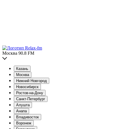
Москва 90.8 FM
Казань
Москва
Нижний Новгород
Новосибирск
Ростов-на-Дону
Санкт-Петербург
Алушта
Анапа
Владивосток
Воронеж