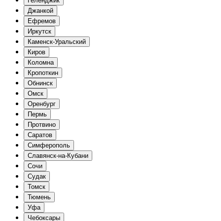
Геленджик
Джанкой
Ефремов
Иркутск
Каменск-Уральский
Киров
Коломна
Кропоткин
Обнинск
Омск
Оренбург
Пермь
Протвино
Саратов
Симферополь
Славянск-на-Кубани
Сочи
Судак
Томск
Тюмень
Уфа
Чебоксары