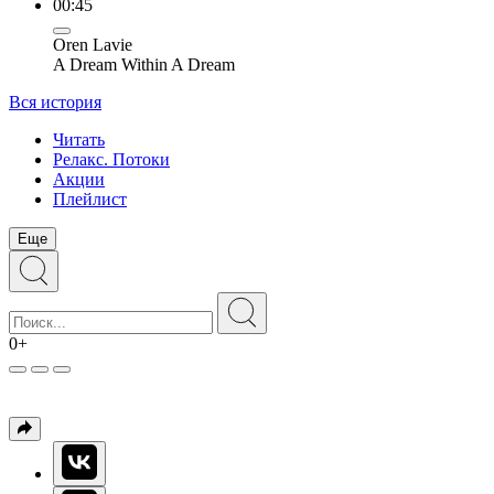
00:45
Oren Lavie
A Dream Within A Dream
Вся история
Читать
Релакс. Потоки
Акции
Плейлист
Еще
0+