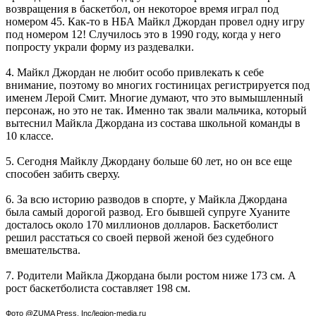
возвращения в баскетбол, он некоторое время играл под
номером 45. Как-то в НБА Майкл Джордан провел одну игру
под номером 12! Случилось это в 1990 году, когда у него
попросту украли форму из раздевалки.
4. Майкл Джордан не любит особо привлекать к себе
внимание, поэтому во многих гостиницах регистрируется под
именем Лерой Смит. Многие думают, что это вымышленный
персонаж, но это не так. Именно так звали мальчика, который
вытеснил Майкла Джордана из состава школьной команды в
10 классе.
5. Сегодня Майклу Джордану больше 60 лет, но он все еще
способен забить сверху.
6. За всю историю разводов в спорте, у Майкла Джордана
была самый дорогой развод. Его бывшей супруге Хуаните
досталось около 170 миллионов долларов. Баскетболист
решил расстаться со своей первой женой без судебного
вмешательства.
7. Родители Майкла Джордана были ростом ниже 173 см. А
рост баскетболиста составляет 198 см.
Фото @ZUMA Press, Inc/legion-media.ru