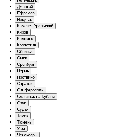
Геленджик
Джанкой
Ефремов
Иркутск
Каменск-Уральский
Киров
Коломна
Кропоткин
Обнинск
Омск
Оренбург
Пермь
Протвино
Саратов
Симферополь
Славянск-на-Кубани
Сочи
Судак
Томск
Тюмень
Уфа
Чебоксары