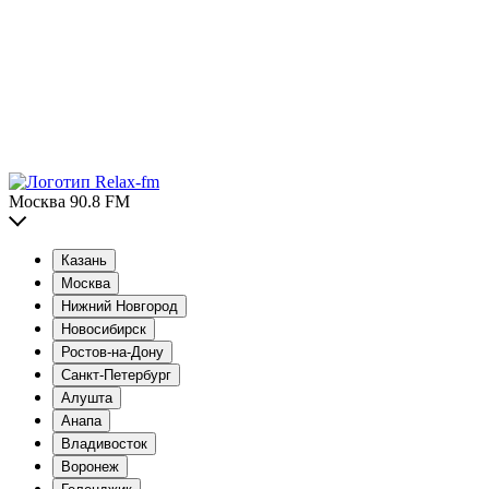
Москва 90.8 FM
Казань
Москва
Нижний Новгород
Новосибирск
Ростов-на-Дону
Санкт-Петербург
Алушта
Анапа
Владивосток
Воронеж