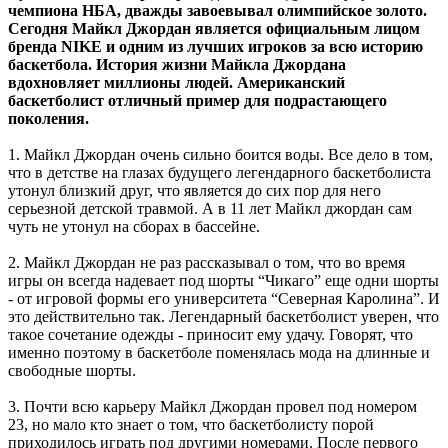
чемпиона НБА, дважды завоевывал олимпийское золото.
Сегодня Майкл Джордан является официальным лицом
бренда NIKE и одним из лучших игроков за всю историю
баскетбола. История жизни Майкла Джордана
вдохновляет миллионы людей. Американский
баскетболист отличный пример для подрастающего
поколения.
1. Майкл Джордан очень сильно боится воды. Все дело в том,
что в детстве на глазах будущего легендарного баскетболиста
утонул близкий друг, что является до сих пор для него
серьезной детской травмой. А в 11 лет Майкл джордан сам
чуть не утонул на сборах в бассейне.
2. Майкл Джордан не раз рассказывал о том, что во время
игры он всегда надевает под шорты “Чикаго” еще одни шорты
- от игровой формы его университета “Северная Каролина”. И
это действительно так. Легендарный баскетболист уверен, что
такое сочетание одежды - приносит ему удачу. Говорят, что
именно поэтому в баскетболе поменялась мода на длинные и
свободные шорты.
3. Почти всю карьеру Майкл Джордан провел под номером
23, но мало кто знает о том, что баскетболисту порой
приходилось играть под другими номерами. После первого