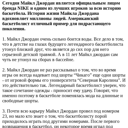
Сегодня Майкл Джордан является официальным лицом
бренда NIKE и одним из лучших игроков за всю историю
баскетбола. История жизни Майкла Джордана
вдохновляет миллионы людей. Американский
баскетболист отличный пример для подрастающего
поколения.
1. Майкл Джордан очень сильно боится воды. Все дело в том,
что в детстве на глазах будущего легендарного баскетболиста
утонул близкий друг, что является до сих пор для него
серьезной детской травмой. А в 11 лет Майкл джордан сам
чуть не утонул на сборах в бассейне.
2. Майкл Джордан не раз рассказывал о том, что во время
игры он всегда надевает под шорты “Чикаго” еще одни шорты
- от игровой формы его университета “Северная Каролина”. И
это действительно так. Легендарный баскетболист уверен, что
такое сочетание одежды - приносит ему удачу. Говорят, что
именно поэтому в баскетболе поменялась мода на длинные и
свободные шорты.
3. Почти всю карьеру Майкл Джордан провел под номером
23, но мало кто знает о том, что баскетболисту порой
приходилось играть под другими номерами. После первого
возвращения в баскетбол, он некоторое время играл под