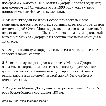
номером 45. Как-то в НБА Майкл Джордан провел одну игру
под номером 12! Случилось это в 1990 году, когда у него
попросту украли форму из раздевалки.
4. Майкл Джордан не любит особо привлекать к себе
внимание, поэтому во многих гостиницах регистрируется под
именем Лерой Смит. Многие думают, что это вымышленный
персонаж, но это не так. Именно так звали мальчика, который
вытеснил Майкла Джордана из состава школьной команды в
10 классе.
5. Сегодня Майклу Джордану больше 60 лет, но он все еще
способен забить сверху.
6. За всю историю разводов в спорте, у Майкла Джордана
была самый дорогой развод. Его бывшей супруге Хуаните
досталось около 170 миллионов долларов. Баскетболист
решил расстаться со своей первой женой без судебного
вмешательства.
7. Родители Майкла Джордана были ростом ниже 173 см. А
рост баскетболиста составляет 198 см.
Фото @ZUMA Press, Inc/legion-media.ru