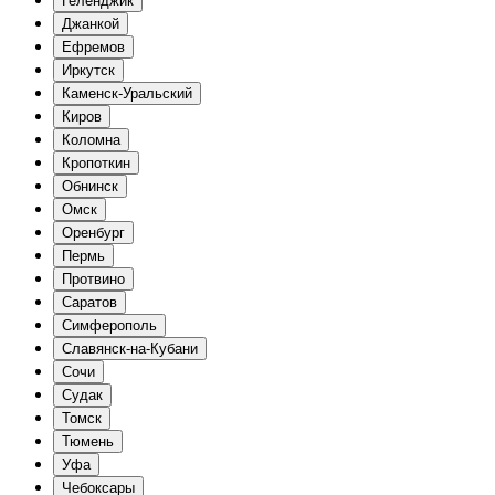
Геленджик
Джанкой
Ефремов
Иркутск
Каменск-Уральский
Киров
Коломна
Кропоткин
Обнинск
Омск
Оренбург
Пермь
Протвино
Саратов
Симферополь
Славянск-на-Кубани
Сочи
Судак
Томск
Тюмень
Уфа
Чебоксары