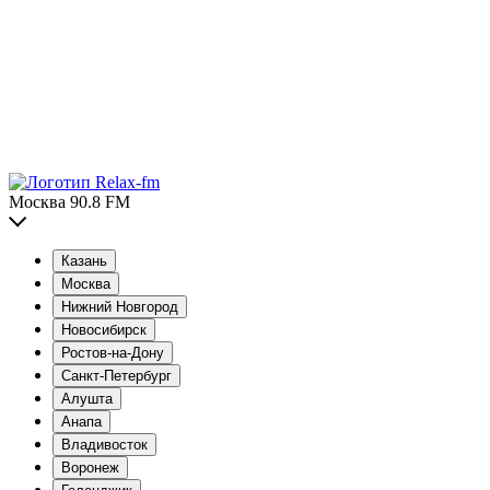
Москва 90.8 FM
Казань
Москва
Нижний Новгород
Новосибирск
Ростов-на-Дону
Санкт-Петербург
Алушта
Анапа
Владивосток
Воронеж