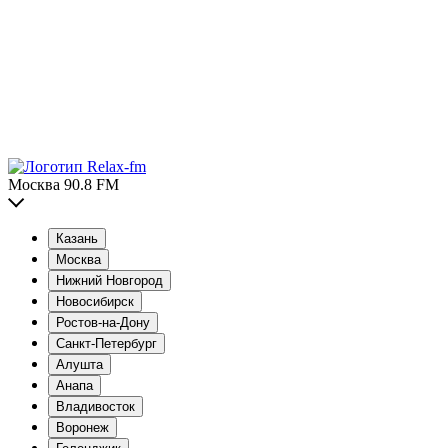
Москва 90.8 FM
Казань
Москва
Нижний Новгород
Новосибирск
Ростов-на-Дону
Санкт-Петербург
Алушта
Анапа
Владивосток
Воронеж