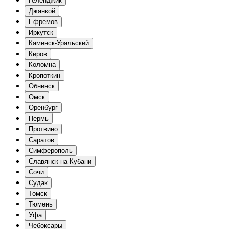
Геленджик
Джанкой
Ефремов
Иркутск
Каменск-Уральский
Киров
Коломна
Кропоткин
Обнинск
Омск
Оренбург
Пермь
Протвино
Саратов
Симферополь
Славянск-на-Кубани
Сочи
Судак
Томск
Тюмень
Уфа
Чебоксары