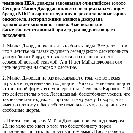
чемпиона НБА, дважды завоевывал олимпийское золото.
Сегодня Майкл Джордан является официальным лицом
бренда NIKE и одним из лучших игроков за всю историю
баскетбола. История жизни Майкла Джордана
вдохновляет миллионы людей. Американский
баскетболист отличный пример для подрастающего
поколения.
1. Майкл Джордан очень сильно боится воды. Все дело в том,
что в детстве на глазах будущего легендарного баскетболиста
утонул близкий друг, что является до сих пор для него
серьезной детской травмой. А в 11 лет Майкл джордан сам
чуть не утонул на сборах в бассейне.
2. Майкл Джордан не раз рассказывал о том, что во время
игры он всегда надевает под шорты “Чикаго” еще одни шорты
- от игровой формы его университета “Северная Каролина”. И
это действительно так. Легендарный баскетболист уверен, что
такое сочетание одежды - приносит ему удачу. Говорят, что
именно поэтому в баскетболе поменялась мода на длинные и
свободные шорты.
3. Почти всю карьеру Майкл Джордан провел под номером
23, но мало кто знает о том, что баскетболисту порой
приходилось играть под другими номерами. После первого