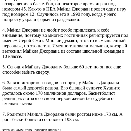
возвращения в баскетбол, он некоторое время играл под
номером 45. Как-то в НБА Майкл Джордан провел одну игру
под номером 12! Случилось это в 1990 году, когда у него
попросту украли форму из раздевалки.
4. Майкл Джордан не любит особо привлекать к себе
внимание, поэтому во многих гостиницах регистрируется под
именем Лерой Смит. Многие думают, что это вымышленный
персонаж, но это не так. Именно так звали мальчика, который
вытеснил Майкла Джордана из состава школьной команды в
10 классе.
5. Сегодня Майклу Джордану больше 60 лет, но он все еще
способен забить сверху.
6. За всю историю разводов в спорте, у Майкла Джордана
была самый дорогой развод. Его бывшей супруге Хуаните
досталось около 170 миллионов долларов. Баскетболист
решил расстаться со своей первой женой без судебного
вмешательства.
7. Родители Майкла Джордана были ростом ниже 173 см. А
рост баскетболиста составляет 198 см.
Фото @ZUMA Press, Inc/legion-media.ru