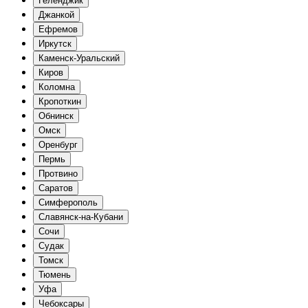
Геленджик
Джанкой
Ефремов
Иркутск
Каменск-Уральский
Киров
Коломна
Кропоткин
Обнинск
Омск
Оренбург
Пермь
Протвино
Саратов
Симферополь
Славянск-на-Кубани
Сочи
Судак
Томск
Тюмень
Уфа
Чебоксары