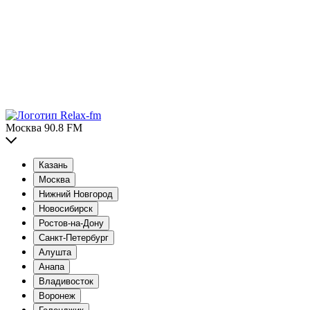
Москва 90.8 FM
Казань
Москва
Нижний Новгород
Новосибирск
Ростов-на-Дону
Санкт-Петербург
Алушта
Анапа
Владивосток
Воронеж