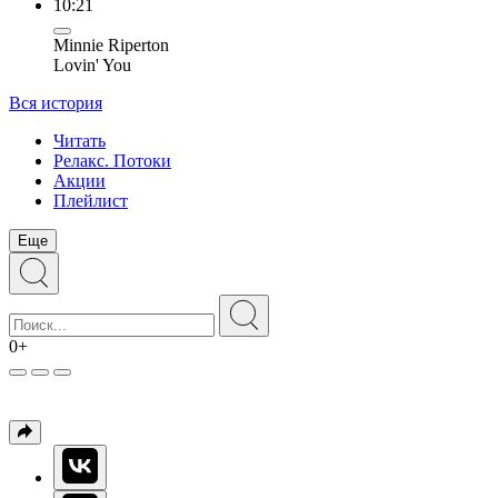
10:21
Minnie Riperton
Lovin' You
Вся история
Читать
Релакс. Потоки
Акции
Плейлист
Еще
0+