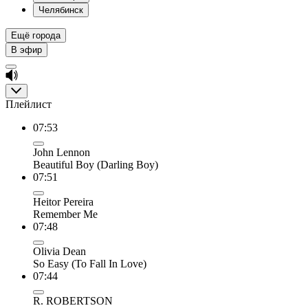
Челябинск
Ещё города
В эфир
Плейлист
07:53
John Lennon
Beautiful Boy (Darling Boy)
07:51
Heitor Pereira
Remember Me
07:48
Olivia Dean
So Easy (To Fall In Love)
07:44
R. ROBERTSON