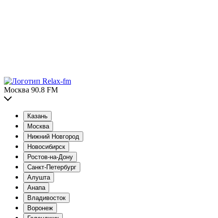
Москва 90.8 FM
Казань
Москва
Нижний Новгород
Новосибирск
Ростов-на-Дону
Санкт-Петербург
Алушта
Анапа
Владивосток
Воронеж