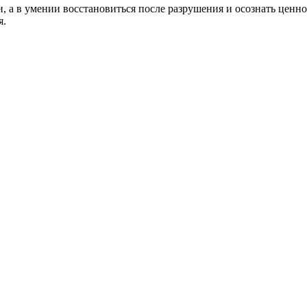
и, а в умении восстановиться после разрушения и осознать ценн
я.