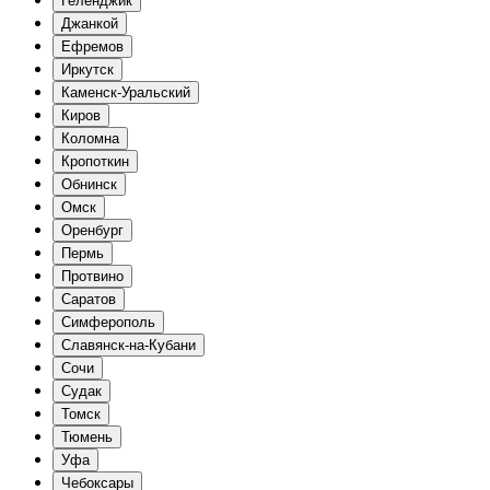
Геленджик
Джанкой
Ефремов
Иркутск
Каменск-Уральский
Киров
Коломна
Кропоткин
Обнинск
Омск
Оренбург
Пермь
Протвино
Саратов
Симферополь
Славянск-на-Кубани
Сочи
Судак
Томск
Тюмень
Уфа
Чебоксары