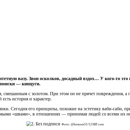
етную вазу. Звон осколков, досадный вздох… У кого-то это 
японски — кинцуги.
 смешанным с золотом. При этом он не прячет повреждения, а п
 есть история и характер.
мики. Сегодня его принципы, похожие на эстетику ваби-саби, п
имыми «швами», в отношениях — принимая людей со всеми их н
Фото: @lermont51/123RF.com