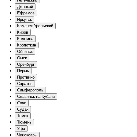
Геленджик
Джанкой
Ефремов
Иркутск
Каменск-Уральский
Киров
Коломна
Кропоткин
Обнинск
Омск
Оренбург
Пермь
Протвино
Саратов
Симферополь
Славянск-на-Кубани
Сочи
Судак
Томск
Тюмень
Уфа
Чебоксары