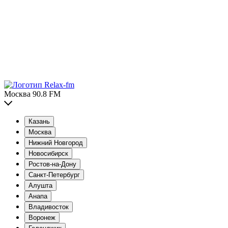
Москва 90.8 FM
Казань
Москва
Нижний Новгород
Новосибирск
Ростов-на-Дону
Санкт-Петербург
Алушта
Анапа
Владивосток
Воронеж