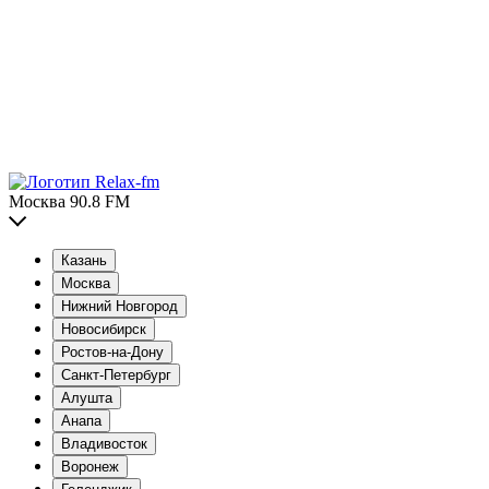
Москва 90.8 FM
Казань
Москва
Нижний Новгород
Новосибирск
Ростов-на-Дону
Санкт-Петербург
Алушта
Анапа
Владивосток
Воронеж