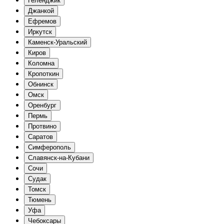
Геленджик
Джанкой
Ефремов
Иркутск
Каменск-Уральский
Киров
Коломна
Кропоткин
Обнинск
Омск
Оренбург
Пермь
Протвино
Саратов
Симферополь
Славянск-на-Кубани
Сочи
Судак
Томск
Тюмень
Уфа
Чебоксары