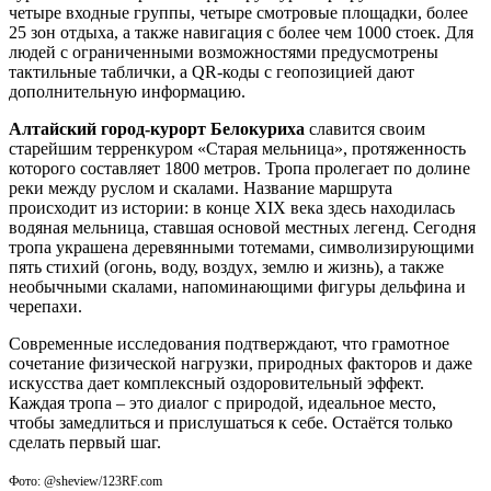
четыре входные группы, четыре смотровые площадки, более
25 зон отдыха, а также навигация с более чем 1000 стоек. Для
людей с ограниченными возможностями предусмотрены
тактильные таблички, а QR-коды с геопозицией дают
дополнительную информацию.
Алтайский город-курорт Белокуриха
славится своим
старейшим терренкуром «Старая мельница», протяженность
которого составляет 1800 метров. Тропа пролегает по долине
реки между руслом и скалами. Название маршрута
происходит из истории: в конце XIX века здесь находилась
водяная мельница, ставшая основой местных легенд. Сегодня
тропа украшена деревянными тотемами, символизирующими
пять стихий (огонь, воду, воздух, землю и жизнь), а также
необычными скалами, напоминающими фигуры дельфина и
черепахи.
Современные исследования подтверждают, что грамотное
сочетание физической нагрузки, природных факторов и даже
искусства дает комплексный оздоровительный эффект.
Каждая тропа – это диалог с природой, идеальное место,
чтобы замедлиться и прислушаться к себе. Остаётся только
сделать первый шаг.
Фото: @sheview/123RF.com