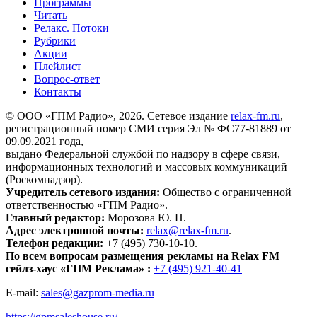
Программы
Читать
Релакс. Потоки
Рубрики
Акции
Плейлист
Вопрос-ответ
Контакты
© ООО «ГПМ Радио», 2026. Сетевое издание
relax-fm.ru
,
регистрационный номер СМИ серия Эл № ФС77-81889 от
09.09.2021 года,
выдано Федеральной службой по надзору в сфере связи,
информационных технологий и массовых коммуникаций
(Роскомнадзор).
Учредитель сетевого издания:
Общество с ограниченной
ответственностью «ГПМ Радио».
Главный редактор:
Морозова Ю. П.
Адрес электронной почты:
relax@relax-fm.ru
.
Телефон редакции:
+7 (495) 730-10-10.
По всем вопросам размещения рекламы на Relax FM
сейлз-хаус «ГПМ Реклама» :
+7 (495) 921-40-41
E-mail:
sales@gazprom-media.ru
https://gpmsaleshouse.ru/