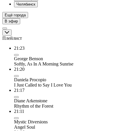
Челябинск
Ещё города
В эфир
Плейлист
21:23
George Benson
Softly, As In A Morning Sunrise
21:20
Daniela Procopio
I Just Called to Say I Love You
21:17
Diane Arkenstone
Rhythm of the Forest
21:11
Mystic Diversions
Angel Soul