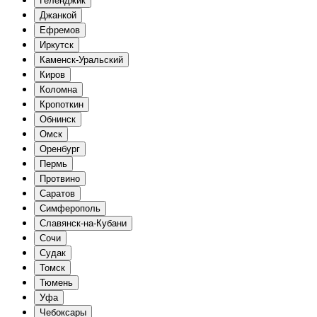
Геленджик
Джанкой
Ефремов
Иркутск
Каменск-Уральский
Киров
Коломна
Кропоткин
Обнинск
Омск
Оренбург
Пермь
Протвино
Саратов
Симферополь
Славянск-на-Кубани
Сочи
Судак
Томск
Тюмень
Уфа
Чебоксары