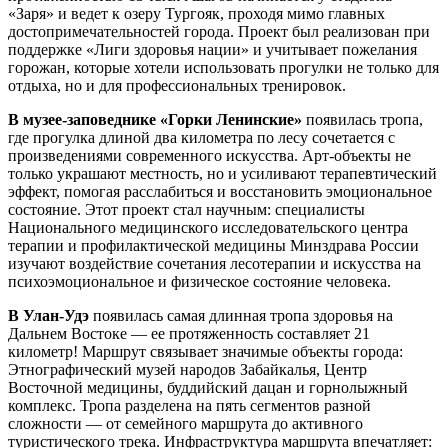
«Заря» и ведет к озеру Тургояк, проходя мимо главных
достопримечательностей города. Проект был реализован при
поддержке «Лиги здоровья нации» и учитывает пожелания
горожан, которые хотели использовать прогулки не только для
отдыха, но и для профессиональных тренировок.
В музее-заповеднике «Горки Ленинские»
появилась тропа,
где прогулка длиной два километра по лесу сочетается с
произведениями современного искусства. Арт-объекты не
только украшают местность, но и усиливают терапевтический
эффект, помогая расслабиться и восстановить эмоциональное
состояние. Этот проект стал научным: специалисты
Национального медицинского исследовательского центра
терапии и профилактической медицины Минздрава России
изучают воздействие сочетания лесотерапии и искусства на
психоэмоциональное и физическое состояние человека.
В Улан-Удэ
появилась самая длинная тропа здоровья на
Дальнем Востоке — ее протяженность составляет 21
километр! Маршрут связывает значимые объекты города:
Этнографический музей народов Забайкалья, Центр
Восточной медицины, буддийский дацан и горнолыжный
комплекс. Тропа разделена на пять сегментов разной
сложности — от семейного маршрута до активного
туристического трека. Инфраструктура маршрута впечатляет: