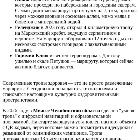
которые проходят по набережным и городским скверам.
Самый длинный маршрут протянулся на 7,5 км, проходя
через можжевеловые и сосновые аллеи, мимо маяка и
бюветов с минеральной водой.
Геленджик
в 2023 году открыл 4-километровую тропу
на Маркотхский хребет, ведущую серпантином к
вершине. На маршруте оборудовано 12 точек отдыха и
несколько смотровых площадок с захватывающими
видами.
Горячий Ключ
известен терренкуром к Дантову
ущелью и скале Петушок — маршруту, который сейчас
активно благоустраивается.
Современные тропы здоровья — это не просто размеченные
маршруты. Сегодня они оснащаются технологиями и
становятся настоящими культурно-оздоровительными
пространствами.
В 2026 году в
Миассе Челябинской области
сделана "умная
тропа" с цифровой навигацией и образовательной
программой. На старте маршрута установлен паспорт объекта
с QR-кодами, через которые можно посмотреть видеоуроки с
разминкой от олимпийских чемпионов. Тропа
протяженностью 13 тысяч шагов начинается у стадиона