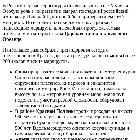
В России первые терренкуры появились в начале XX века.
Особую роль в их развитии сыграл последний российский
император Николай II, который был приверженцем этой
методики. По его инициативе начали обустраивать
пешеходные маршруты для лечебных прогулок, самым
известным из которых стала
Царская тропа в крымской
Ореанде.
Наибольшее разнообразие троп здоровья сегодня
представлено в Краснодарском крае, где насчитывается более
200 экологических маршрутов.
Сочи
предлагает несколько замечательных терренкуров.
Один из них расположен в лесопарковой зоне в
окружении платанов, кипарисов и эвкалиптов,
начинаясь в микрорайоне Мацеста и поднимаясь на
высоту до 320 метров над уровнем моря. Маршрут
поделен на участки разной сложности, оборудован
лавочками и беседками.
В районе К
расной Поляны
тропы проходят на высоте
960 метров и через реликтовые леса, где можно
встретить буковые деревья, возраст которых достигает
500 лет. Вдоль маршрутов обитают косули, куницы и
самая маленькая птица Европы — королек.
Анапа
славится своими приморскими терренкурами,