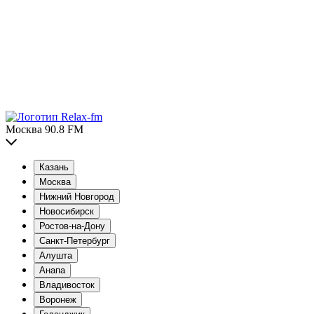
Москва 90.8 FM
Казань
Москва
Нижний Новгород
Новосибирск
Ростов-на-Дону
Санкт-Петербург
Алушта
Анапа
Владивосток
Воронеж