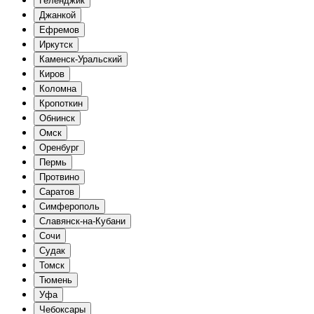
Геленджик
Джанкой
Ефремов
Иркутск
Каменск-Уральский
Киров
Коломна
Кропоткин
Обнинск
Омск
Оренбург
Пермь
Протвино
Саратов
Симферополь
Славянск-на-Кубани
Сочи
Судак
Томск
Тюмень
Уфа
Чебоксары