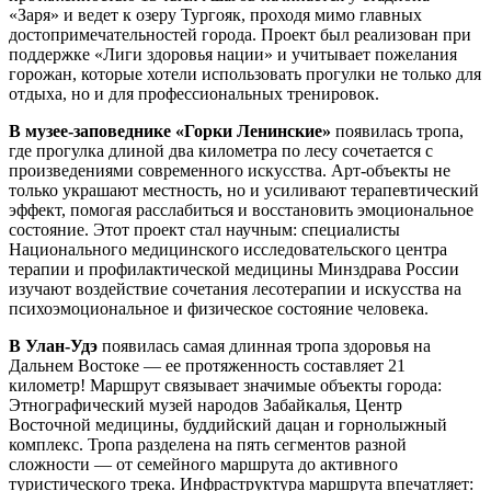
«Заря» и ведет к озеру Тургояк, проходя мимо главных
достопримечательностей города. Проект был реализован при
поддержке «Лиги здоровья нации» и учитывает пожелания
горожан, которые хотели использовать прогулки не только для
отдыха, но и для профессиональных тренировок.
В музее-заповеднике «Горки Ленинские»
появилась тропа,
где прогулка длиной два километра по лесу сочетается с
произведениями современного искусства. Арт-объекты не
только украшают местность, но и усиливают терапевтический
эффект, помогая расслабиться и восстановить эмоциональное
состояние. Этот проект стал научным: специалисты
Национального медицинского исследовательского центра
терапии и профилактической медицины Минздрава России
изучают воздействие сочетания лесотерапии и искусства на
психоэмоциональное и физическое состояние человека.
В Улан-Удэ
появилась самая длинная тропа здоровья на
Дальнем Востоке — ее протяженность составляет 21
километр! Маршрут связывает значимые объекты города:
Этнографический музей народов Забайкалья, Центр
Восточной медицины, буддийский дацан и горнолыжный
комплекс. Тропа разделена на пять сегментов разной
сложности — от семейного маршрута до активного
туристического трека. Инфраструктура маршрута впечатляет: