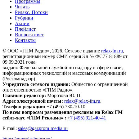
Программы
Читать
Релакс. Потоки
Рубрики
Акции
Плейлист
Вопрос-ответ
Контакты
© ООО «ГПМ Радио», 2026. Сетевое издание
relax-fm.ru
,
регистрационный номер СМИ серия Эл № ФС77-81889 от
09.09.2021 года,
выдано Федеральной службой по надзору в сфере связи,
информационных технологий и массовых коммуникаций
(Роскомнадзор).
Учредитель сетевого издания:
Общество с ограниченной
ответственностью «ГПМ Радио».
Главный редактор:
Морозова Ю. П.
Адрес электронной почты:
relax@relax-fm.ru
.
Телефон редакции:
+7 (495) 730-10-10.
По всем вопросам размещения рекламы на Relax FM
сейлз-хаус «ГПМ Реклама» :
+7 (495) 921-40-41
E-mail:
sales@gazprom-media.ru
https://gpmsaleshouse.ru/