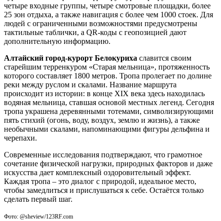
четыре входные группы, четыре смотровые площадки, более
25 зон отдыха, а также навигация с более чем 1000 стоек. Для
людей с ограниченными возможностями предусмотрены
тактильные таблички, а QR-коды с геопозицией дают
дополнительную информацию.
Алтайский город-курорт Белокуриха
славится своим
старейшим терренкуром «Старая мельница», протяженность
которого составляет 1800 метров. Тропа пролегает по долине
реки между руслом и скалами. Название маршрута
происходит из истории: в конце XIX века здесь находилась
водяная мельница, ставшая основой местных легенд. Сегодня
тропа украшена деревянными тотемами, символизирующими
пять стихий (огонь, воду, воздух, землю и жизнь), а также
необычными скалами, напоминающими фигуры дельфина и
черепахи.
Современные исследования подтверждают, что грамотное
сочетание физической нагрузки, природных факторов и даже
искусства дает комплексный оздоровительный эффект.
Каждая тропа – это диалог с природой, идеальное место,
чтобы замедлиться и прислушаться к себе. Остаётся только
сделать первый шаг.
Фото: @sheview/123RF.com