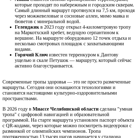
которые проходят по набережным и городским скверам.
Самый длинный маршрут протянулся на 7,5 км, проходя
через можжевеловые и сосновые аллеи, мимо маяка и
бюветов с минеральной водой.
Геленджик
в 2023 году открыл 4-километровую тропу
на Маркотхский хребет, ведущую серпантином к
вершине. На маршруте оборудовано 12 точек отдыха и
несколько смотровых площадок с захватывающими
видами.
Горячий Ключ
известен терренкуром к Дантову
ущелью и скале Петушок — маршруту, который сейчас
активно благоустраивается.
Современные тропы здоровья — это не просто размеченные
маршруты. Сегодня они оснащаются технологиями и
становятся настоящими культурно-оздоровительными
пространствами.
В 2026 году в
Миассе Челябинской области
сделана "умная
тропа" с цифровой навигацией и образовательной
программой. На старте маршрута установлен паспорт объекта
с QR-кодами, через которые можно посмотреть видеоуроки с
разминкой от олимпийских чемпионов. Тропа
протяженностью 13 тысяч шагов начинается у стадиона