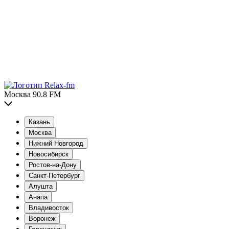
Москва 90.8 FM
Казань
Москва
Нижний Новгород
Новосибирск
Ростов-на-Дону
Санкт-Петербург
Алушта
Анапа
Владивосток
Воронеж