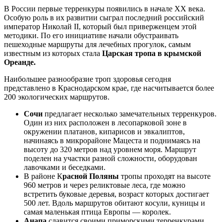
В России первые терренкуры появились в начале XX века.
Особую роль в их развитии сыграл последний российский
император Николай II, который был приверженцем этой
методики. По его инициативе начали обустраивать
пешеходные маршруты для лечебных прогулок, самым
известным из которых стала
Царская тропа в крымской
Ореанде.
Наибольшее разнообразие троп здоровья сегодня
представлено в Краснодарском крае, где насчитывается более
200 экологических маршрутов.
Сочи
предлагает несколько замечательных терренкуров.
Один из них расположен в лесопарковой зоне в
окружении платанов, кипарисов и эвкалиптов,
начинаясь в микрорайоне Мацеста и поднимаясь на
высоту до 320 метров над уровнем моря. Маршрут
поделен на участки разной сложности, оборудован
лавочками и беседками.
В районе К
расной Поляны
тропы проходят на высоте
960 метров и через реликтовые леса, где можно
встретить буковые деревья, возраст которых достигает
500 лет. Вдоль маршрутов обитают косули, куницы и
самая маленькая птица Европы — королек.
Анапа
славится своими приморскими терренкурами,