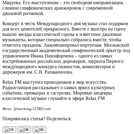
Мацуева. Его выступления – это свободная импровизация,
слияние симфонических аранжировок с современной
джазовой ритмикой.
Концерт в честь Международного дня музыки стал подарком
для всех ценителей прекрасного. Вместе с маэстро на сцену
вышли звезды классической сцены и известные джазовые
музыканты, которые специально собрались вместе, чтобы
отметить праздник. Аккомпанировал виртуозам Московский
государственный академический симфонический оркестр под
управлением Ивана Никифорчина – одного из самых
востребованных российских дирижеров, лауреата Первого
международного конкурса пианистов, композиторов и
дирижеров им. С.В. Рахманинова.
Relax FM выступил проводником в мир искусства.
Радиостанция рассказывает о самых ярких культурных
событиях, премьерах и гастролях. Мировые шедевры
классической музыки слушайте в эфире Relax FM
Фото: @stocking/123RF.com
Понравилась статья? Поделиться: