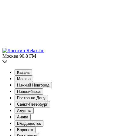
Москва 90.8 FM
Казань
Москва
Нижний Новгород
Новосибирск
Ростов-на-Дону
Санкт-Петербург
Алушта
Анапа
Владивосток
Воронеж