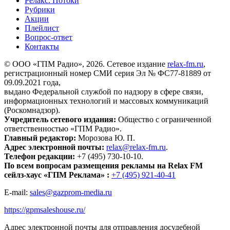
Релакс. Потоки
Рубрики
Акции
Плейлист
Вопрос-ответ
Контакты
© ООО «ГПМ Радио», 2026. Сетевое издание
relax-fm.ru
,
регистрационный номер СМИ серия Эл № ФС77-81889 от
09.09.2021 года,
выдано Федеральной службой по надзору в сфере связи,
информационных технологий и массовых коммуникаций
(Роскомнадзор).
Учредитель сетевого издания:
Общество с ограниченной
ответственностью «ГПМ Радио».
Главный редактор:
Морозова Ю. П.
Адрес электронной почты:
relax@relax-fm.ru
.
Телефон редакции:
+7 (495) 730-10-10.
По всем вопросам размещения рекламы на Relax FM
сейлз-хаус «ГПМ Реклама» :
+7 (495) 921-40-41
E-mail:
sales@gazprom-media.ru
https://gpmsaleshouse.ru/
Адрес электронной почты для отправления досудебной