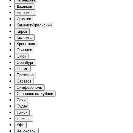
Геленджик
Джанкой
Ефремов
Иркутск
Каменск-Уральский
Киров
Коломна
Кропоткин
Обнинск
Омск
Оренбург
Пермь
Протвино
Саратов
Симферополь
Славянск-на-Кубани
Сочи
Судак
Томск
Тюмень
Уфа
Чебоксары