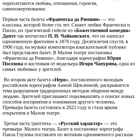
переплетаются любовь, отношения, героизм,
самопожертвование.
Первая часть балета
«Франческа да Римини»
—
это
классика, которой более ста лет. Сюжет любви Франчески и
Паоло, их трагической гибели из
«Божественной комедии»
Данте
так впечатлил
П. И. Чайковского
, что он написал
одноименную фантазию в 1876 году. Десятилетия спустя, в
1906 году, на музыку композитора взыскательной публике
был представлен балет. В Малом театре постановка
«Франческа да Римини», благодаря хореографии
Юрия
Посохова
и костюмам от модельера
Игоря Чапурина,
одна из
самых любимых у зрителей.
Во втором акте балета
«Нерв»
, поставленного молодым
российским хореографом Анной Щеклеиной, раскрывается
тема разрушения традиционных методов общения между
людьми. Зрителей приглашают поразмышлять о поиске новых
способов восприятия и понимания другого человека.
Премьера балета состоялась в 2022 году и стала ярким
открытием в Малом театре.
Третья часть триптиха
—
«Русский характер»
—
это
премьера Малого театра. Балет в постановке хореографа
Павла Глухова поставлен по мотивам одноименного рассказа