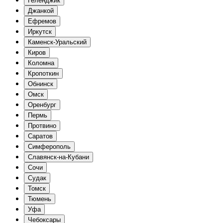
Геленджик
Джанкой
Ефремов
Иркутск
Каменск-Уральский
Киров
Коломна
Кропоткин
Обнинск
Омск
Оренбург
Пермь
Протвино
Саратов
Симферополь
Славянск-на-Кубани
Сочи
Судак
Томск
Тюмень
Уфа
Чебоксары