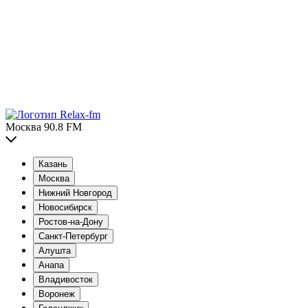
Москва 90.8 FM
Казань
Москва
Нижний Новгород
Новосибирск
Ростов-на-Дону
Санкт-Петербург
Алушта
Анапа
Владивосток
Воронеж