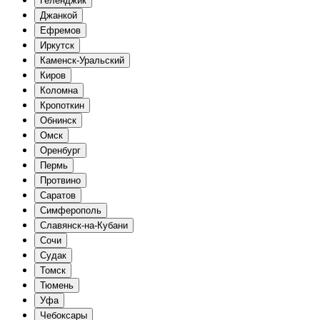
Геленджик
Джанкой
Ефремов
Иркутск
Каменск-Уральский
Киров
Коломна
Кропоткин
Обнинск
Омск
Оренбург
Пермь
Протвино
Саратов
Симферополь
Славянск-на-Кубани
Сочи
Судак
Томск
Тюмень
Уфа
Чебоксары