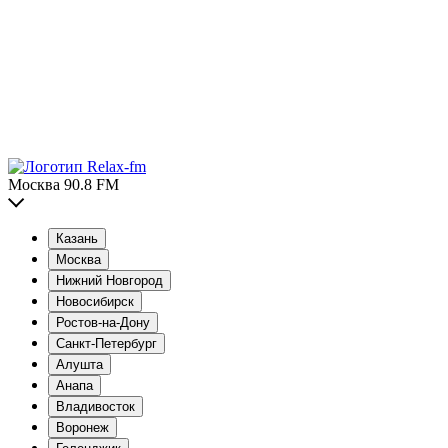
Москва 90.8 FM
Казань
Москва
Нижний Новгород
Новосибирск
Ростов-на-Дону
Санкт-Петербург
Алушта
Анапа
Владивосток
Воронеж