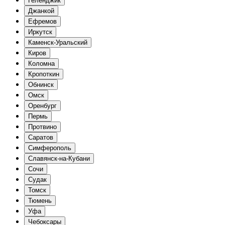
Геленджик
Джанкой
Ефремов
Иркутск
Каменск-Уральский
Киров
Коломна
Кропоткин
Обнинск
Омск
Оренбург
Пермь
Протвино
Саратов
Симферополь
Славянск-на-Кубани
Сочи
Судак
Томск
Тюмень
Уфа
Чебоксары