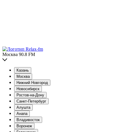
Москва 90.8 FM
Казань
Москва
Нижний Новгород
Новосибирск
Ростов-на-Дону
Санкт-Петербург
Алушта
Анапа
Владивосток
Воронеж