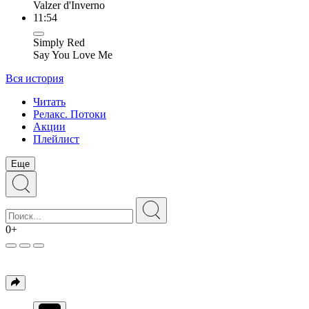
Valzer d'Inverno
11:54
Simply Red
Say You Love Me
Вся история
Читать
Релакс. Потоки
Акции
Плейлист
Еще
0+