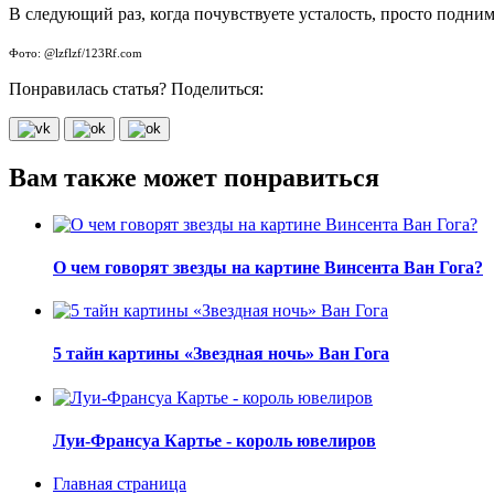
В следующий раз, когда почувствуете усталость, просто подним
Фото: @lzflzf/123Rf.com
Понравилась статья? Поделиться:
Вам также может понравиться
О чем говорят звезды на картине Винсента Ван Гога?
5 тайн картины «Звездная ночь» Ван Гога
Луи-Франсуа Картье - король ювелиров
Главная страница