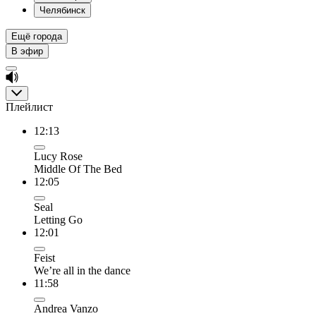
Челябинск
Ещё города
В эфир
Плейлист
12:13
Lucy Rose
Middle Of The Bed
12:05
Seal
Letting Go
12:01
Feist
We’re all in the dance
11:58
Andrea Vanzo