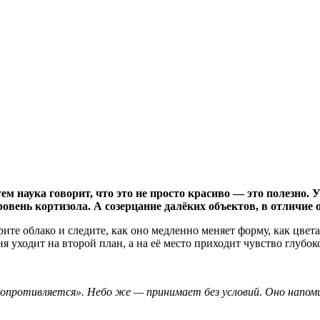
ем наука говорит, что это не просто красиво — это полезно.
ень кортизола. А созерцание далёких объектов, в отличие от
е облако и следите, как оно медленно меняет форму, как цвета з
я уходит на второй план, а на её место приходит чувство глубок
 сопротивляется». Небо же — принимает без условий. Оно напоми