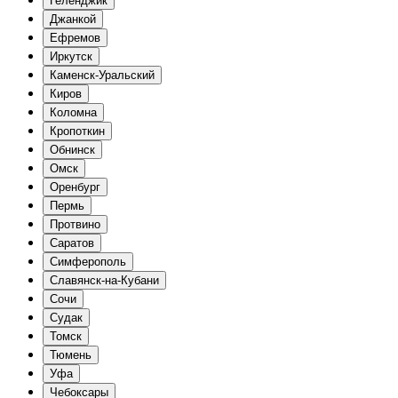
Геленджик
Джанкой
Ефремов
Иркутск
Каменск-Уральский
Киров
Коломна
Кропоткин
Обнинск
Омск
Оренбург
Пермь
Протвино
Саратов
Симферополь
Славянск-на-Кубани
Сочи
Судак
Томск
Тюмень
Уфа
Чебоксары