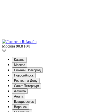
Москва 90.8 FM
Казань
Москва
Нижний Новгород
Новосибирск
Ростов-на-Дону
Санкт-Петербург
Алушта
Анапа
Владивосток
Воронеж