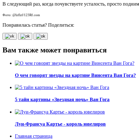
В следующий раз, когда почувствуете усталость, просто подним
Фото: @lzflzf/123Rf.com
Понравилась статья? Поделиться:
Вам также может понравиться
О чем говорят звезды на картине Винсента Ван Гога?
5 тайн картины «Звездная ночь» Ван Гога
Луи-Франсуа Картье - король ювелиров
Главная страница