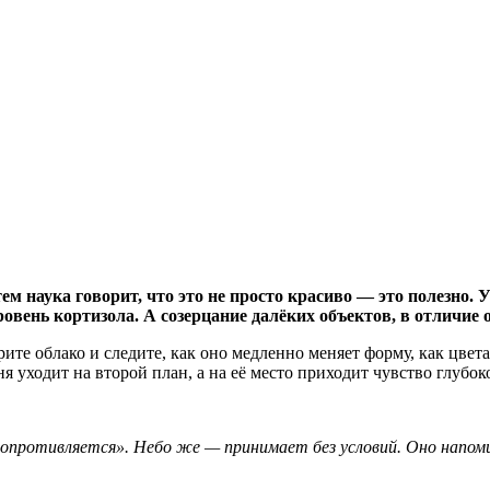
ем наука говорит, что это не просто красиво — это полезно.
ень кортизола. А созерцание далёких объектов, в отличие от
е облако и следите, как оно медленно меняет форму, как цвета з
я уходит на второй план, а на её место приходит чувство глубок
 сопротивляется». Небо же — принимает без условий. Оно напоми