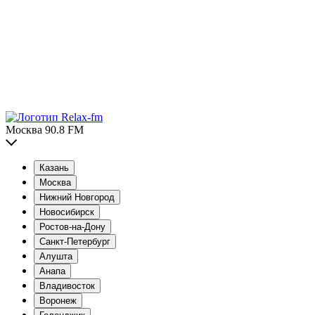
Москва 90.8 FM
Казань
Москва
Нижний Новгород
Новосибирск
Ростов-на-Дону
Санкт-Петербург
Алушта
Анапа
Владивосток
Воронеж