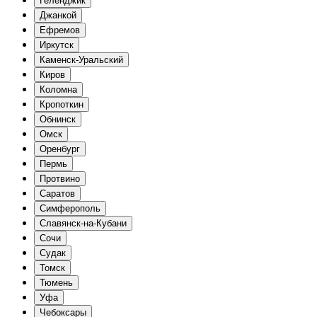
Геленджик
Джанкой
Ефремов
Иркутск
Каменск-Уральский
Киров
Коломна
Кропоткин
Обнинск
Омск
Оренбург
Пермь
Протвино
Саратов
Симферополь
Славянск-на-Кубани
Сочи
Судак
Томск
Тюмень
Уфа
Чебоксары