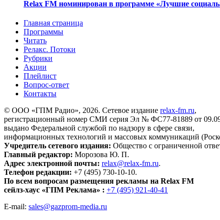
Relax FM номинирован в программе «Лучшие социаль
Главная страница
Программы
Читать
Релакс. Потоки
Рубрики
Акции
Плейлист
Вопрос-ответ
Контакты
© ООО «ГПМ Радио», 2026. Сетевое издание
relax-fm.ru
,
регистрационный номер СМИ серия Эл № ФС77-81889 от 09.09.
выдано Федеральной службой по надзору в сфере связи,
информационных технологий и массовых коммуникаций (Роск
Учредитель сетевого издания:
Общество с ограниченной отве
Главный редактор:
Морозова Ю. П.
Адрес электронной почты:
relax@relax-fm.ru
.
Телефон редакции:
+7 (495) 730-10-10.
По всем вопросам размещения рекламы на Relax FM
сейлз-хаус «ГПМ Реклама» :
+7 (495) 921-40-41
E-mail:
sales@gazprom-media.ru