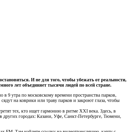
остановиться. И не для того, чтобы убежать от реальности,
 много лет объединяет тысячи людей по всей стране.
 в 9 утра по московскому времени пространства парков,
ядут на коврики или траву парков и закроют глаза, чтобы
етят тех, кто ищет гармонию в ритме XXI века. Здесь, в
в других городах: Казани, Уфе, Санкт-Петербурге, Тюмени,
ax FM. Там найдете ссылку на видеотрансляцию, карту с