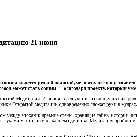
дитацию 21 июня
 тишина кажется редкой валютой, человеку всё чаще хочется 
с собой может стать общим — благодаря проекту, который уже
рытой Медитации. 21 июня, в день летнего солнцестояния, ровно
тники Открытой медитации одновременно сложат руки в мудрах, с
м между эпохами: древние стены, хранящие тайны истории, встр
 звуками мантр, но и дыханием единства. Медитация пройдет и 
иняйтесь к онлайн-трансляции Открытой Медитации на сайте Rel