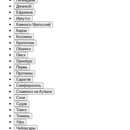
Геленджик
Джанкой
Ефремов
Иркутск
Каменск-Уральский
Киров
Коломна
Кропоткин
Обнинск
Омск
Оренбург
Пермь
Протвино
Саратов
Симферополь
Славянск-на-Кубани
Сочи
Судак
Томск
Тюмень
Уфа
Чебоксары