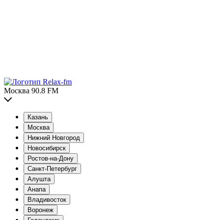
Москва 90.8 FM
Казань
Москва
Нижний Новгород
Новосибирск
Ростов-на-Дону
Санкт-Петербург
Алушта
Анапа
Владивосток
Воронеж