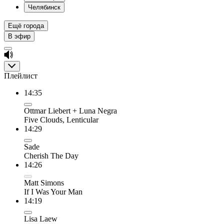
Челябинск
Ещё города
В эфир
Плейлист
14:35
Ottmar Liebert + Luna Negra
Five Clouds, Lenticular
14:29
Sade
Cherish The Day
14:26
Matt Simons
If I Was Your Man
14:19
Lisa Laew