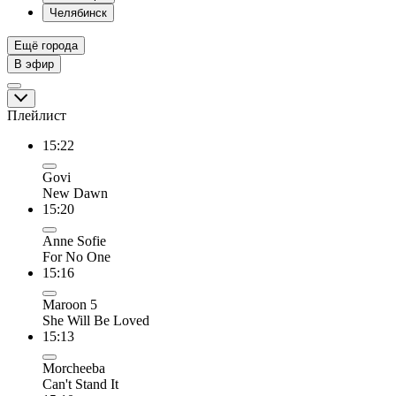
Челябинск
Ещё города
В эфир
Плейлист
15:22
Govi
New Dawn
15:20
Anne Sofie
For No One
15:16
Maroon 5
She Will Be Loved
15:13
Morcheeba
Can't Stand It