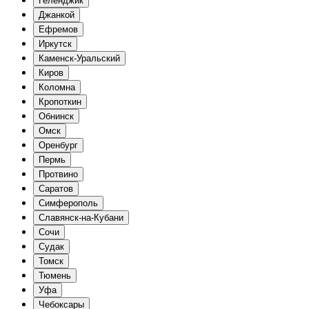
Геленджик
Джанкой
Ефремов
Иркутск
Каменск-Уральский
Киров
Коломна
Кропоткин
Обнинск
Омск
Оренбург
Пермь
Протвино
Саратов
Симферополь
Славянск-на-Кубани
Сочи
Судак
Томск
Тюмень
Уфа
Чебоксары