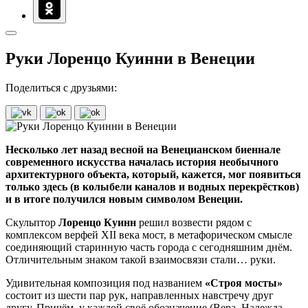
Руки Лоренцо Куинни в Венеции
Поделиться с друзьями:
Несколько лет назад весной на Венецианском биеннале
современного искусства началась история необычного
архитектурного объекта, который, кажется, мог появиться
только здесь (в колыбели каналов и водных перекрёстков)
и в итоге получился новым символом Венеции.
Скульптор
Лоренцо Куинн
решил возвести рядом с
комплексом верфей XII века мост, в метафорическом смысле
соединяющий старинную часть города с сегодняшним днём.
Отличительным знаком такой взаимосвязи стали… руки.
Удивительная композиция под названием
«Строя мосты»
состоит из шести пар рук, направленных навстречу друг
другу. Причём, у каждой своё обозначение (Вера, Надежда,