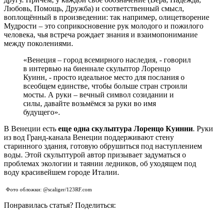
Любовь, Помощь, Дружба) и соответственный смысл,
воплощённый в произведении: так например, олицетворение
Мудрости – это соприкосновение рук молодого и пожилого
человека, чья встреча рождает знания и взаимопонимание
между поколениями.
«Венеция – город всемирного наследия, - говорил
в интервью на биеннале скульптор Лоренцо
Куинн, - просто идеальное место для послания о
всеобщем единстве, чтобы больше стран строили
мосты. А руки – вечный символ созидании и
силы, давайте возьмёмся за руки во имя
будущего».
В Венеции есть
еще одна скульптура Лоренцо Куинни
. Руки
из вод Гранд-канала Венеции поддерживают стену
старинного здания, готовую обрушиться под наступлением
воды. Этой скульптурой автор призывает задуматься о
проблемах экологии и таянии ледников, об уходящем под
воду красивейшем городе Италии.
Фото обложки: @scaliger/123RF.com
Понравилась статья? Поделиться: