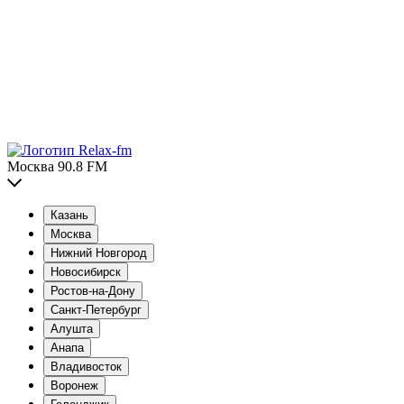
Москва 90.8 FM
Казань
Москва
Нижний Новгород
Новосибирск
Ростов-на-Дону
Санкт-Петербург
Алушта
Анапа
Владивосток
Воронеж