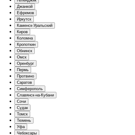
Геленджик
Джанкой
Ефремов
Иркутск
Каменск-Уральский
Киров
Коломна
Кропоткин
Обнинск
Омск
Оренбург
Пермь
Протвино
Саратов
Симферополь
Славянск-на-Кубани
Сочи
Судак
Томск
Тюмень
Уфа
Чебоксары