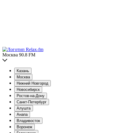
Москва 90.8 FM
Казань
Москва
Нижний Новгород
Новосибирск
Ростов-на-Дону
Санкт-Петербург
Алушта
Анапа
Владивосток
Воронеж