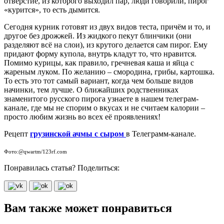
отверстие, из которого выходил пар, люди говорили, пирог
«курится», то есть дымится.
Сегодня курник готовят из двух видов теста, причём и то, и
другое без дрожжей. Из жидкого пекут блинчики (они
разделяют всё на слои), из крутого делается сам пирог. Ему
придают форму купола, внутрь кладут то, что нравится.
Помимо курицы, как правило, гречневая каша и яйца с
жареным луком. По желанию – смородина, грибы, картошка.
То есть это тот самый вариант, когда чем больше видов
начинки, тем лучше. О ближайших родственниках
знаменитого русского пирога узнаете в нашем телеграм-
канале, где мы не спорим о вкусах и не считаем калории –
просто любим жизнь во всех её проявлениях!
Рецепт
грузинской ачмы с сыром
в Телеграмм-канале.
Фото:@qwartm/123rf.com
Понравилась статья? Поделиться:
Вам также может понравиться