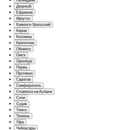
Геленджик
Джанкой
Ефремов
Иркутск
Каменск-Уральский
Киров
Коломна
Кропоткин
Обнинск
Омск
Оренбург
Пермь
Протвино
Саратов
Симферополь
Славянск-на-Кубани
Сочи
Судак
Томск
Тюмень
Уфа
Чебоксары