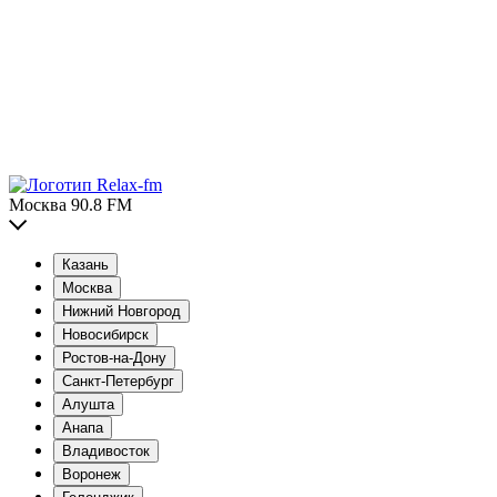
Москва 90.8 FM
Казань
Москва
Нижний Новгород
Новосибирск
Ростов-на-Дону
Санкт-Петербург
Алушта
Анапа
Владивосток
Воронеж