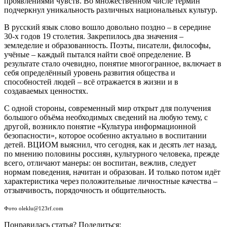
проявлениями чувств. Во множественном числе термин
подчеркнул уникальность различных национальных культур.
В русский язык слово вошло довольно поздно – в середине
30-х годов 19 столетия. Закрепилось два значения –
земледелие и образованность. Поэты, писатели, философы,
учёные – каждый пытался найти своё определение. В
результате стало очевидно, понятие многогранное, включает в
себя определённый уровень развития общества и
способностей людей – всё отражается в жизни и в
создаваемых ценностях.
С одной стороны, современный мир открыт для получения
большого объёма необходимых сведений на любую тему, с
другой, возникло понятие «Культура информационной
безопасности», которое особенно актуально в воспитании
детей. ВЦИОМ выяснил, что сегодня, как и десять лет назад,
по мнению половины россиян, культурного человека, прежде
всего, отличают манеры: он воспитан, вежлив, следует
нормам поведения, начитан и образован. И только потом идёт
характеристика через положительные личностные качества –
отзывчивость, порядочность и общительность.
Фото oleklu@123rf.com
Понравилась статья? Поделиться: