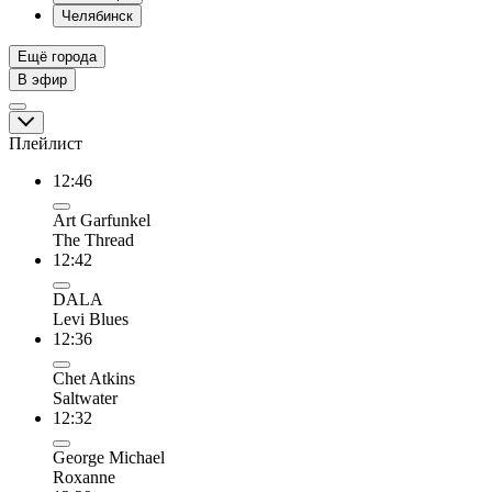
Челябинск
Ещё города
В эфир
Плейлист
12:46
Art Garfunkel
The Thread
12:42
DALA
Levi Blues
12:36
Chet Atkins
Saltwater
12:32
George Michael
Roxanne