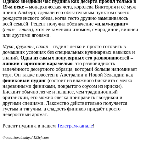
Однако звёздный час пудинга как десерта пробил только в
19-м веке
– монархическая чета, королева Виктория и её муж
принц Альберт, сделали его обязательным пунктом своего
рождественского обеда, когда тесто дружно замешивалось
всей семьёй. Рецепт получил обозначение
«плам-пудинг»
(
плам – слива
), хотя её заменяли изюмом, смородиной, вишней
или другими ягодами.
Мука, фрукты, сахар
– пудинг легко и просто готовить в
домашних условиях без специальных кулинарных навыков и
знаний.
Одна из самых популярных его разновидностей –
липкий с ирисовой карамелью
: это разновидность
запечённого десертного образца, который больше напоминает
торт. Он также известен в Австралии и Новой Зеландии как
финиковый пудинг
(состоит из влажного бисквита с мелко
нарезанными финиками, покрытого соусом из ириски).
Бисквит обычно легче и пышнее, чем традиционный
британский, его можно слегка приправить гвоздикой и
другими специями. Лакомство действительно получается
густым и тягучим, а сладость фиников придаёт просто
невероятный аромат.
Рецепт пудинга в нашем
Телеграм-канале
!
Фото:kovalnadiya/ 123rf.com