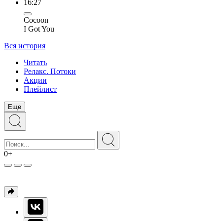
16:27
Cocoon
I Got You
Вся история
Читать
Релакс. Потоки
Акции
Плейлист
Еще
0+