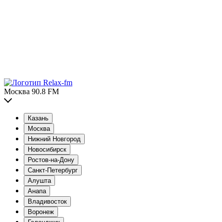
Москва 90.8 FM
Казань
Москва
Нижний Новгород
Новосибирск
Ростов-на-Дону
Санкт-Петербург
Алушта
Анапа
Владивосток
Воронеж