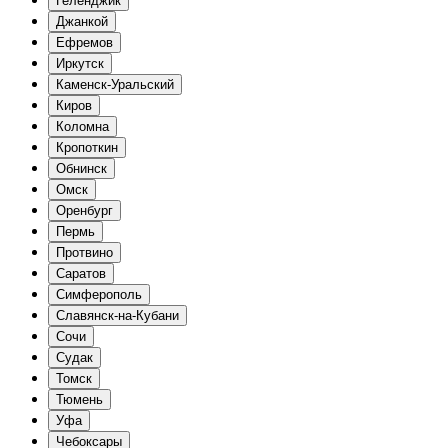
Геленджик
Джанкой
Ефремов
Иркутск
Каменск-Уральский
Киров
Коломна
Кропоткин
Обнинск
Омск
Оренбург
Пермь
Протвино
Саратов
Симферополь
Славянск-на-Кубани
Сочи
Судак
Томск
Тюмень
Уфа
Чебоксары