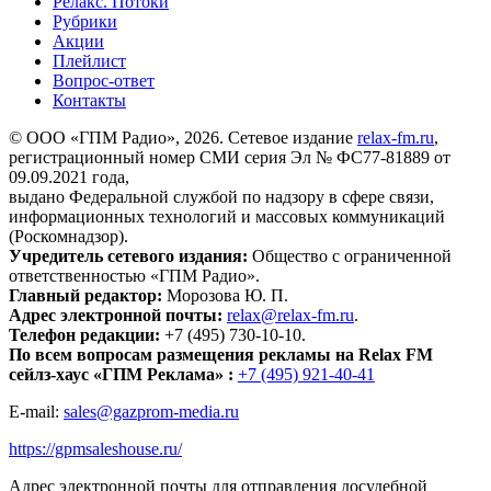
Релакс. Потоки
Рубрики
Акции
Плейлист
Вопрос-ответ
Контакты
© ООО «ГПМ Радио», 2026. Сетевое издание
relax-fm.ru
,
регистрационный номер СМИ серия Эл № ФС77-81889 от
09.09.2021 года,
выдано Федеральной службой по надзору в сфере связи,
информационных технологий и массовых коммуникаций
(Роскомнадзор).
Учредитель сетевого издания:
Общество с ограниченной
ответственностью «ГПМ Радио».
Главный редактор:
Морозова Ю. П.
Адрес электронной почты:
relax@relax-fm.ru
.
Телефон редакции:
+7 (495) 730-10-10.
По всем вопросам размещения рекламы на Relax FM
сейлз-хаус «ГПМ Реклама» :
+7 (495) 921-40-41
E-mail:
sales@gazprom-media.ru
https://gpmsaleshouse.ru/
Адрес электронной почты для отправления досудебной