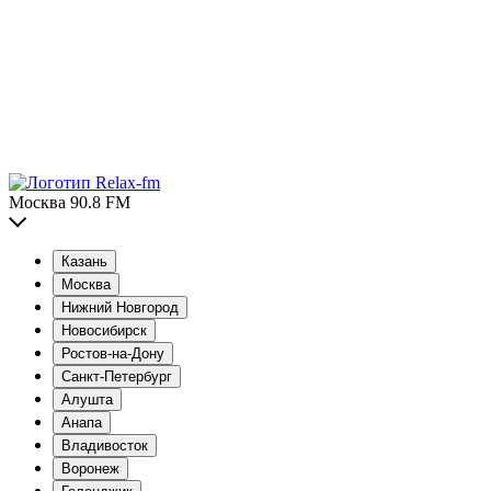
Москва 90.8 FM
Казань
Москва
Нижний Новгород
Новосибирск
Ростов-на-Дону
Санкт-Петербург
Алушта
Анапа
Владивосток
Воронеж