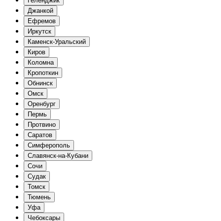
Геленджик
Джанкой
Ефремов
Иркутск
Каменск-Уральский
Киров
Коломна
Кропоткин
Обнинск
Омск
Оренбург
Пермь
Протвино
Саратов
Симферополь
Славянск-на-Кубани
Сочи
Судак
Томск
Тюмень
Уфа
Чебоксары