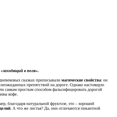
и
«заходящий в поля»
.
редневековых сказках приписывали
магические свойства
: он
от неожиданных препятствий на дороге. Однако настоящую
стали самым простым способом фальсифицировать дорогой
тивы кофе.
ер, благодаря натуральной фруктозе, это – хороший
делий
. А что же листья? Да, они отличаются пикантной