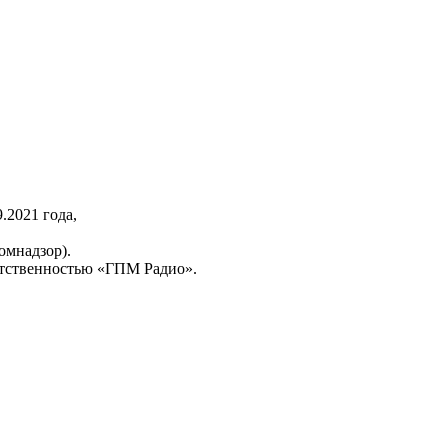
2021 года,
омнадзор).
тственностью «ГПМ Радио».