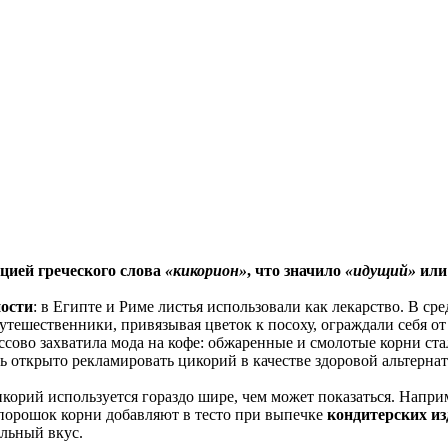
цией греческого слова
«кикорион»
, что значило
«идущий»
ил
ности
: в Египте и Риме листья использовали как лекарство. В с
утешественники, привязывая цветок к посоху, ограждали себя 
массово захватила мода на кофе: обжаренные и смолотые корни 
 открыто рекламировать цикорий в качестве здоровой альтерна
корий используется гораздо шире, чем может показаться. Наприм
 порошок корни добавляют в тесто при выпечке
кондитерских из
льный вкус.