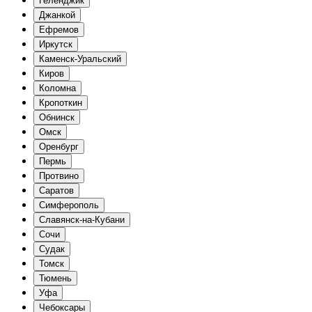
Геленджик
Джанкой
Ефремов
Иркутск
Каменск-Уральский
Киров
Коломна
Кропоткин
Обнинск
Омск
Оренбург
Пермь
Протвино
Саратов
Симферополь
Славянск-на-Кубани
Сочи
Судак
Томск
Тюмень
Уфа
Чебоксары