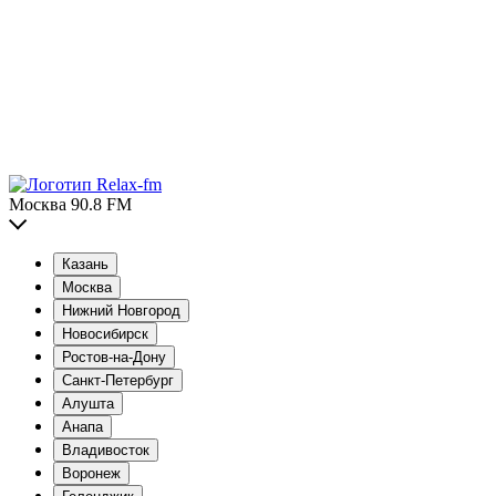
Москва 90.8 FM
Казань
Москва
Нижний Новгород
Новосибирск
Ростов-на-Дону
Санкт-Петербург
Алушта
Анапа
Владивосток
Воронеж