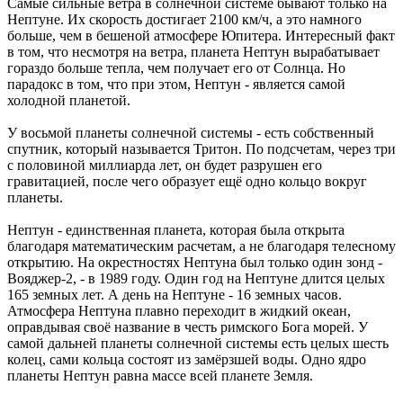
Самые сильные ветра в солнечной системе бывают только на
Нептуне. Их скорость достигает 2100 км/ч, а это намного
больше, чем в бешеной атмосфере Юпитера. Интересный факт
в том, что несмотря на ветра, планета Нептун вырабатывает
гораздо больше тепла, чем получает его от Солнца. Но
парадокс в том, что при этом, Нептун - является самой
холодной планетой.
У восьмой планеты солнечной системы - есть собственный
спутник, который называется Тритон. По подсчетам, через три
с половиной миллиарда лет, он будет разрушен его
гравитацией, после чего образует ещё одно кольцо вокруг
планеты.
Нептун - единственная планета, которая была открыта
благодаря математическим расчетам, а не благодаря телесному
открытию. На окрестностях Нептуна был только один зонд -
Вояджер-2, - в 1989 году. Один год на Нептуне длится целых
165 земных лет. А день на Нептуне - 16 земных часов.
Атмосфера Нептуна плавно переходит в жидкий океан,
оправдывая своё название в честь римского Бога морей. У
самой дальней планеты солнечной системы есть целых шесть
колец, сами кольца состоят из замёрзшей воды. Одно ядро
планеты Нептун равна массе всей планете Земля.