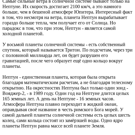
Самые сильные ветра в солнечной системе бывают только на
Нептуне. Их скорость достигает 2100 км/ч, а это намного
больше, чем в бешеной атмосфере Юпитера. Интересный факт
в том, что несмотря на ветра, планета Нептун вырабатывает
гораздо больше тепла, чем получает его от Солнца. Но
парадокс в том, что при этом, Нептун - является самой
холодной планетой.
У восьмой планеты солнечной системы - есть собственный
спутник, который называется Тритон. По подсчетам, через три
с половиной миллиарда лет, он будет разрушен его
гравитацией, после чего образует ещё одно кольцо вокруг
планеты.
Нептун - единственная планета, которая была открыта
благодаря математическим расчетам, а не благодаря телесному
открытию. На окрестностях Нептуна был только один зонд -
Вояджер-2, - в 1989 году. Один год на Нептуне длится целых
165 земных лет. А день на Нептуне - 16 земных часов.
Атмосфера Нептуна плавно переходит в жидкий океан,
оправдывая своё название в честь римского Бога морей. У
самой дальней планеты солнечной системы есть целых шесть
колец, сами кольца состоят из замёрзшей воды. Одно ядро
планеты Нептун равна массе всей планете Земля.