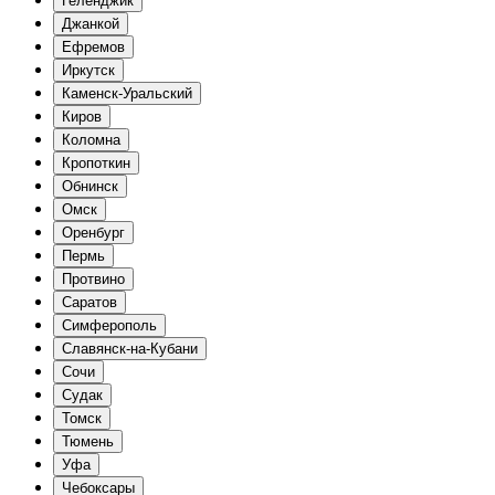
Геленджик
Джанкой
Ефремов
Иркутск
Каменск-Уральский
Киров
Коломна
Кропоткин
Обнинск
Омск
Оренбург
Пермь
Протвино
Саратов
Симферополь
Славянск-на-Кубани
Сочи
Судак
Томск
Тюмень
Уфа
Чебоксары