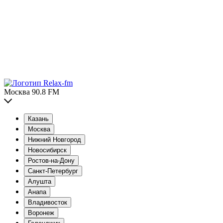
Москва 90.8 FM
Казань
Москва
Нижний Новгород
Новосибирск
Ростов-на-Дону
Санкт-Петербург
Алушта
Анапа
Владивосток
Воронеж