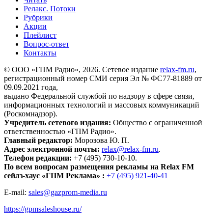
Релакс. Потоки
Рубрики
Акции
Плейлист
Вопрос-ответ
Контакты
© ООО «ГПМ Радио», 2026. Сетевое издание
relax-fm.ru
,
регистрационный номер СМИ серия Эл № ФС77-81889 от
09.09.2021 года,
выдано Федеральной службой по надзору в сфере связи,
информационных технологий и массовых коммуникаций
(Роскомнадзор).
Учредитель сетевого издания:
Общество с ограниченной
ответственностью «ГПМ Радио».
Главный редактор:
Морозова Ю. П.
Адрес электронной почты:
relax@relax-fm.ru
.
Телефон редакции:
+7 (495) 730-10-10.
По всем вопросам размещения рекламы на Relax FM
сейлз-хаус «ГПМ Реклама» :
+7 (495) 921-40-41
E-mail:
sales@gazprom-media.ru
https://gpmsaleshouse.ru/