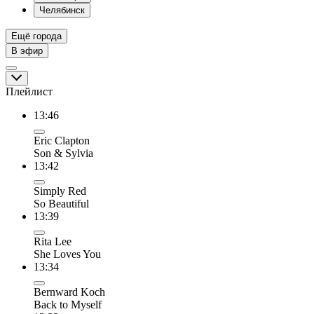
Челябинск
Ещё города
В эфир
Плейлист
13:46
Eric Clapton
Son & Sylvia
13:42
Simply Red
So Beautiful
13:39
Rita Lee
She Loves You
13:34
Bernward Koch
Back to Myself