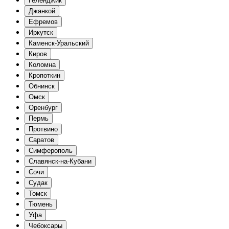
Геленджик
Джанкой
Ефремов
Иркутск
Каменск-Уральский
Киров
Коломна
Кропоткин
Обнинск
Омск
Оренбург
Пермь
Протвино
Саратов
Симферополь
Славянск-на-Кубани
Сочи
Судак
Томск
Тюмень
Уфа
Чебоксары