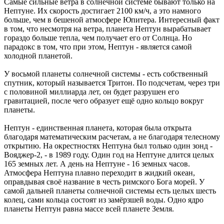
Самые сильные ветра в солнечной системе бывают только на
Нептуне. Их скорость достигает 2100 км/ч, а это намного
больше, чем в бешеной атмосфере Юпитера. Интересный факт
в том, что несмотря на ветра, планета Нептун вырабатывает
гораздо больше тепла, чем получает его от Солнца. Но
парадокс в том, что при этом, Нептун - является самой
холодной планетой.
У восьмой планеты солнечной системы - есть собственный
спутник, который называется Тритон. По подсчетам, через три
с половиной миллиарда лет, он будет разрушен его
гравитацией, после чего образует ещё одно кольцо вокруг
планеты.
Нептун - единственная планета, которая была открыта
благодаря математическим расчетам, а не благодаря телесному
открытию. На окрестностях Нептуна был только один зонд -
Вояджер-2, - в 1989 году. Один год на Нептуне длится целых
165 земных лет. А день на Нептуне - 16 земных часов.
Атмосфера Нептуна плавно переходит в жидкий океан,
оправдывая своё название в честь римского Бога морей. У
самой дальней планеты солнечной системы есть целых шесть
колец, сами кольца состоят из замёрзшей воды. Одно ядро
планеты Нептун равна массе всей планете Земля.