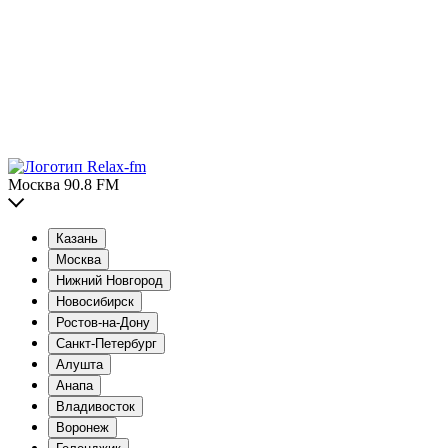
Москва 90.8 FM
Казань
Москва
Нижний Новгород
Новосибирск
Ростов-на-Дону
Санкт-Петербург
Алушта
Анапа
Владивосток
Воронеж