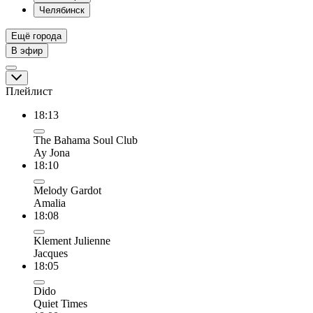
Челябинск
Ещё города
В эфир
Плейлист
18:13
The Bahama Soul Club
Ay Jona
18:10
Melody Gardot
Amalia
18:08
Klement Julienne
Jacques
18:05
Dido
Quiet Times