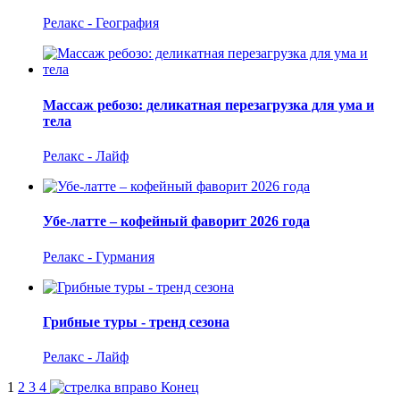
Релакс - География
Массаж ребозо: деликатная перезагрузка для ума и
тела
Релакс - Лайф
Убе-латте – кофейный фаворит 2026 года
Релакс - Гурмания
Грибные туры - тренд сезона
Релакс - Лайф
1
2
3
4
Конец