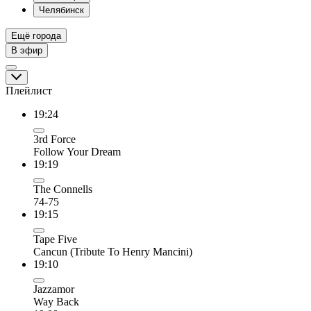
Челябинск
Ещё города
В эфир
Плейлист
19:24
3rd Force
Follow Your Dream
19:19
The Connells
74-75
19:15
Tape Five
Cancun (Tribute To Henry Mancini)
19:10
Jazzamor
Way Back