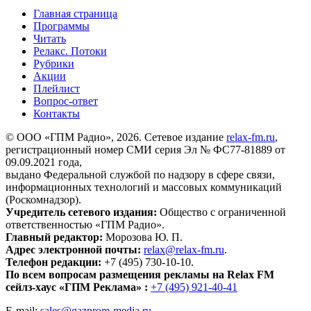
Главная страница
Программы
Читать
Релакс. Потоки
Рубрики
Акции
Плейлист
Вопрос-ответ
Контакты
© ООО «ГПМ Радио», 2026. Сетевое издание
relax-fm.ru
,
регистрационный номер СМИ серия Эл № ФС77-81889 от
09.09.2021 года,
выдано Федеральной службой по надзору в сфере связи,
информационных технологий и массовых коммуникаций
(Роскомнадзор).
Учредитель сетевого издания:
Общество с ограниченной
ответственностью «ГПМ Радио».
Главный редактор:
Морозова Ю. П.
Адрес электронной почты:
relax@relax-fm.ru
.
Телефон редакции:
+7 (495) 730-10-10.
По всем вопросам размещения рекламы на Relax FM
сейлз-хаус «ГПМ Реклама» :
+7 (495) 921-40-41
E-mail:
sales@gazprom-media.ru