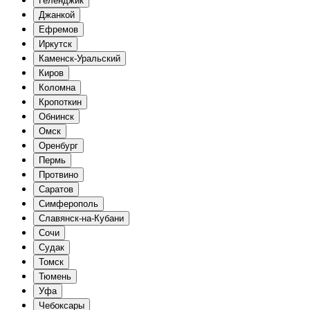
Геленджик
Джанкой
Ефремов
Иркутск
Каменск-Уральский
Киров
Коломна
Кропоткин
Обнинск
Омск
Оренбург
Пермь
Протвино
Саратов
Симферополь
Славянск-на-Кубани
Сочи
Судак
Томск
Тюмень
Уфа
Чебоксары