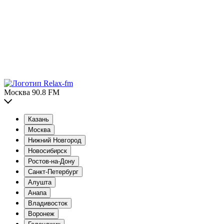
Москва 90.8 FM
Казань
Москва
Нижний Новгород
Новосибирск
Ростов-на-Дону
Санкт-Петербург
Алушта
Анапа
Владивосток
Воронеж