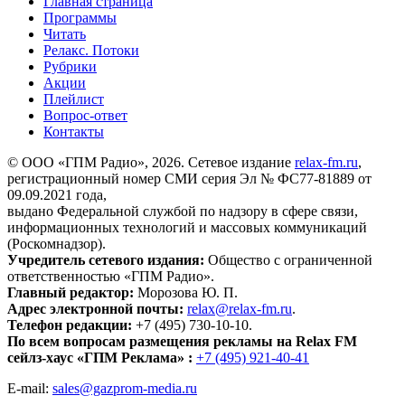
Главная страница
Программы
Читать
Релакс. Потоки
Рубрики
Акции
Плейлист
Вопрос-ответ
Контакты
© ООО «ГПМ Радио», 2026. Сетевое издание
relax-fm.ru
,
регистрационный номер СМИ серия Эл № ФС77-81889 от
09.09.2021 года,
выдано Федеральной службой по надзору в сфере связи,
информационных технологий и массовых коммуникаций
(Роскомнадзор).
Учредитель сетевого издания:
Общество с ограниченной
ответственностью «ГПМ Радио».
Главный редактор:
Морозова Ю. П.
Адрес электронной почты:
relax@relax-fm.ru
.
Телефон редакции:
+7 (495) 730-10-10.
По всем вопросам размещения рекламы на Relax FM
сейлз-хаус «ГПМ Реклама» :
+7 (495) 921-40-41
E-mail:
sales@gazprom-media.ru