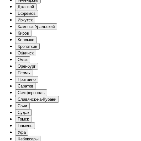
Геленджик
Джанкой
Ефремов
Иркутск
Каменск-Уральский
Киров
Коломна
Кропоткин
Обнинск
Омск
Оренбург
Пермь
Протвино
Саратов
Симферополь
Славянск-на-Кубани
Сочи
Судак
Томск
Тюмень
Уфа
Чебоксары