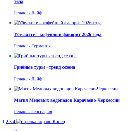
тела
Релакс - Лайф
Убе-латте – кофейный фаворит 2026 года
Релакс - Гурмания
Грибные туры - тренд сезона
Релакс - Лайф
Магия Медовых водопадов Карачаево-Черкессии
Релакс - География
1
2
3
4
Конец