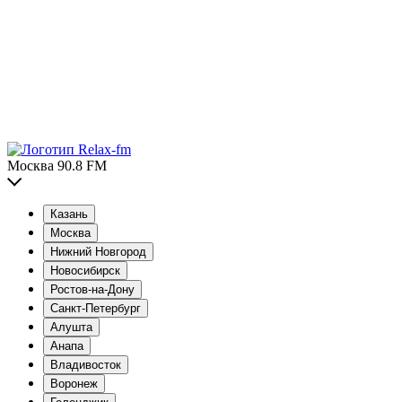
Москва 90.8 FM
Казань
Москва
Нижний Новгород
Новосибирск
Ростов-на-Дону
Санкт-Петербург
Алушта
Анапа
Владивосток
Воронеж