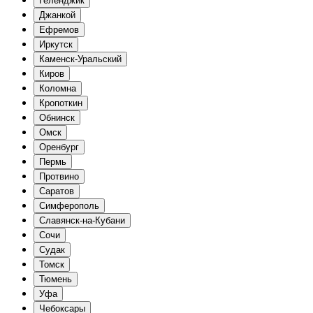
Геленджик
Джанкой
Ефремов
Иркутск
Каменск-Уральский
Киров
Коломна
Кропоткин
Обнинск
Омск
Оренбург
Пермь
Протвино
Саратов
Симферополь
Славянск-на-Кубани
Сочи
Судак
Томск
Тюмень
Уфа
Чебоксары