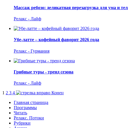
Массаж ребозо: деликатная перезагрузка для ума и тел
Релакс - Лайф
Убе-латте – кофейный фаворит 2026 года
Релакс - Гурмания
Грибные туры - тренд сезона
Релакс - Лайф
1
2
3
4
Конец
Главная страница
Программы
Читать
Релакс. Потоки
Рубрики