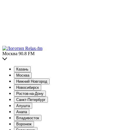
Москва 90.8 FM
Казань
Москва
Нижний Новгород
Новосибирск
Ростов-на-Дону
Санкт-Петербург
Алушта
Анапа
Владивосток
Воронеж