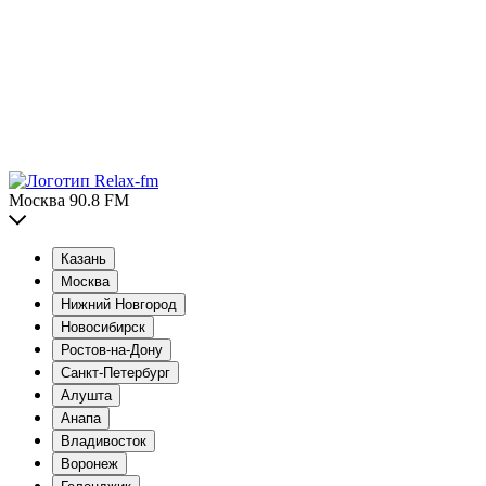
Москва 90.8 FM
Казань
Москва
Нижний Новгород
Новосибирск
Ростов-на-Дону
Санкт-Петербург
Алушта
Анапа
Владивосток
Воронеж