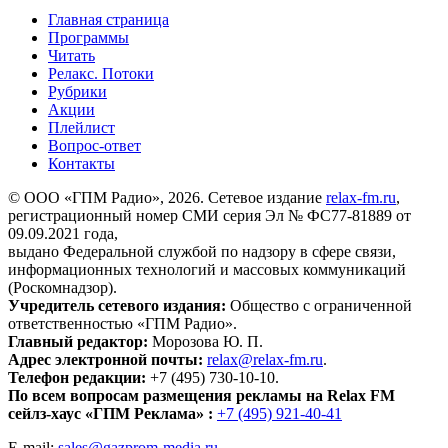
Главная страница
Программы
Читать
Релакс. Потоки
Рубрики
Акции
Плейлист
Вопрос-ответ
Контакты
© ООО «ГПМ Радио», 2026. Сетевое издание
relax-fm.ru
,
регистрационный номер СМИ серия Эл № ФС77-81889 от
09.09.2021 года,
выдано Федеральной службой по надзору в сфере связи,
информационных технологий и массовых коммуникаций
(Роскомнадзор).
Учредитель сетевого издания:
Общество с ограниченной
ответственностью «ГПМ Радио».
Главный редактор:
Морозова Ю. П.
Адрес электронной почты:
relax@relax-fm.ru
.
Телефон редакции:
+7 (495) 730-10-10.
По всем вопросам размещения рекламы на Relax FM
сейлз-хаус «ГПМ Реклама» :
+7 (495) 921-40-41
E-mail:
sales@gazprom-media.ru