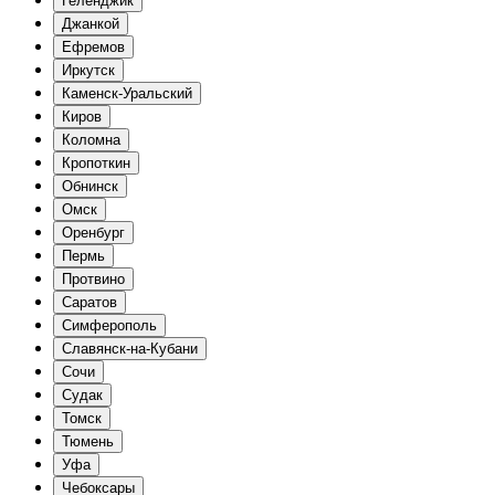
Геленджик
Джанкой
Ефремов
Иркутск
Каменск-Уральский
Киров
Коломна
Кропоткин
Обнинск
Омск
Оренбург
Пермь
Протвино
Саратов
Симферополь
Славянск-на-Кубани
Сочи
Судак
Томск
Тюмень
Уфа
Чебоксары