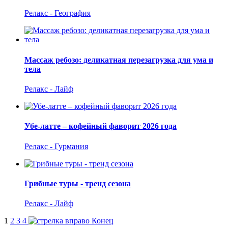
Релакс - География
Массаж ребозо: деликатная перезагрузка для ума и
тела
Релакс - Лайф
Убе-латте – кофейный фаворит 2026 года
Релакс - Гурмания
Грибные туры - тренд сезона
Релакс - Лайф
1
2
3
4
Конец