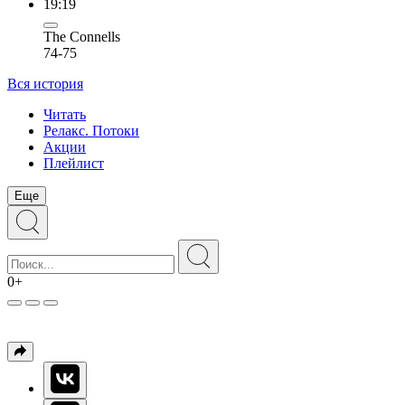
19:19
The Connells
74-75
Вся история
Читать
Релакс. Потоки
Акции
Плейлист
Еще
0+