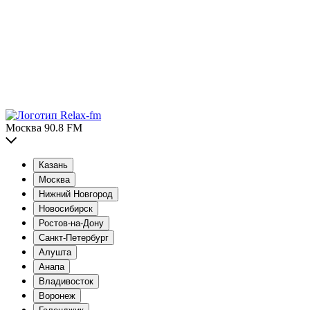
Москва 90.8 FM
Казань
Москва
Нижний Новгород
Новосибирск
Ростов-на-Дону
Санкт-Петербург
Алушта
Анапа
Владивосток
Воронеж