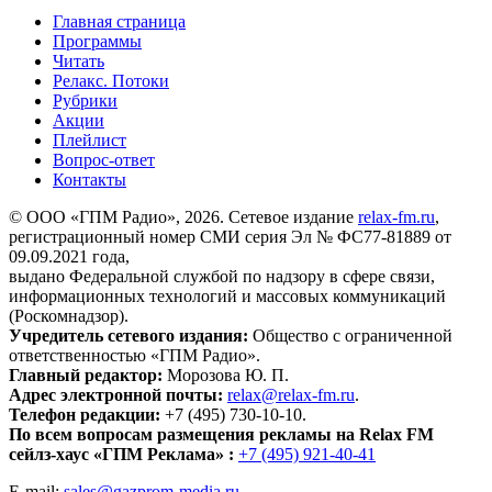
Главная страница
Программы
Читать
Релакс. Потоки
Рубрики
Акции
Плейлист
Вопрос-ответ
Контакты
© ООО «ГПМ Радио», 2026. Сетевое издание
relax-fm.ru
,
регистрационный номер СМИ серия Эл № ФС77-81889 от
09.09.2021 года,
выдано Федеральной службой по надзору в сфере связи,
информационных технологий и массовых коммуникаций
(Роскомнадзор).
Учредитель сетевого издания:
Общество с ограниченной
ответственностью «ГПМ Радио».
Главный редактор:
Морозова Ю. П.
Адрес электронной почты:
relax@relax-fm.ru
.
Телефон редакции:
+7 (495) 730-10-10.
По всем вопросам размещения рекламы на Relax FM
сейлз-хаус «ГПМ Реклама» :
+7 (495) 921-40-41
E-mail:
sales@gazprom-media.ru