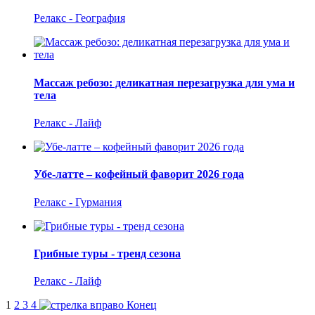
Релакс - География
Массаж ребозо: деликатная перезагрузка для ума и
тела
Релакс - Лайф
Убе-латте – кофейный фаворит 2026 года
Релакс - Гурмания
Грибные туры - тренд сезона
Релакс - Лайф
1
2
3
4
Конец