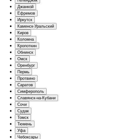
Геленджик
Джанкой
Ефремов
Иркутск
Каменск-Уральский
Киров
Коломна
Кропоткин
Обнинск
Омск
Оренбург
Пермь
Протвино
Саратов
Симферополь
Славянск-на-Кубани
Сочи
Судак
Томск
Тюмень
Уфа
Чебоксары