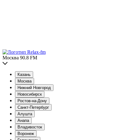
Москва 90.8 FM
Казань
Москва
Нижний Новгород
Новосибирск
Ростов-на-Дону
Санкт-Петербург
Алушта
Анапа
Владивосток
Воронеж