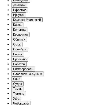
Геленджик
Джанкой
Ефремов
Иркутск
Каменск-Уральский
Киров
Коломна
Кропоткин
Обнинск
Омск
Оренбург
Пермь
Протвино
Саратов
Симферополь
Славянск-на-Кубани
Сочи
Судак
Томск
Тюмень
Уфа
Чебоксары