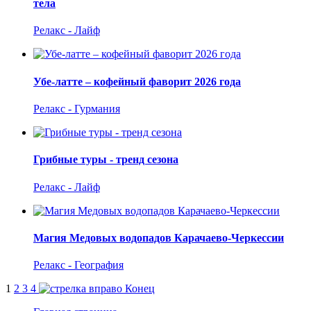
тела
Релакс - Лайф
Убе-латте – кофейный фаворит 2026 года
Релакс - Гурмания
Грибные туры - тренд сезона
Релакс - Лайф
Магия Медовых водопадов Карачаево-Черкессии
Релакс - География
1
2
3
4
Конец