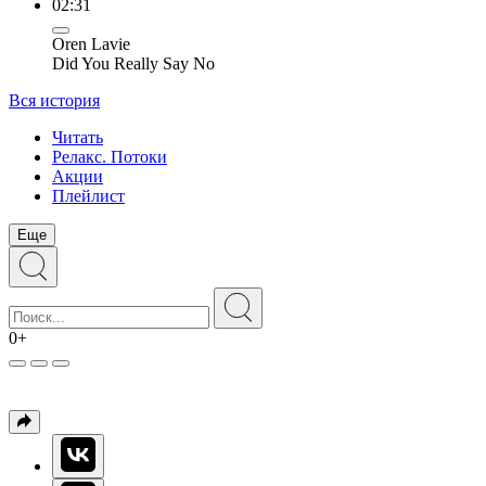
02:31
Oren Lavie
Did You Really Say No
Вся история
Читать
Релакс. Потоки
Акции
Плейлист
Еще
0+