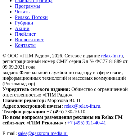
Главная страница
Программы
Читать
Релакс. Потоки
Рубрики
Акции
Плейлист
Вопрос-ответ
Контакты
© ООО «ГПМ Радио», 2026. Сетевое издание
relax-fm.ru
,
регистрационный номер СМИ серия Эл № ФС77-81889 от
09.09.2021 года,
выдано Федеральной службой по надзору в сфере связи,
информационных технологий и массовых коммуникаций
(Роскомнадзор).
Учредитель сетевого издания:
Общество с ограниченной
ответственностью «ГПМ Радио».
Главный редактор:
Морозова Ю. П.
Адрес электронной почты:
relax@relax-fm.ru
.
Телефон редакции:
+7 (495) 730-10-10.
По всем вопросам размещения рекламы на Relax FM
сейлз-хаус «ГПМ Реклама» :
+7 (495) 921-40-41
E-mail:
sales@gazprom-media.ru