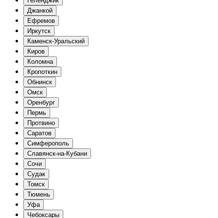
Геленджик
Джанкой
Ефремов
Иркутск
Каменск-Уральский
Киров
Коломна
Кропоткин
Обнинск
Омск
Оренбург
Пермь
Протвино
Саратов
Симферополь
Славянск-на-Кубани
Сочи
Судак
Томск
Тюмень
Уфа
Чебоксары