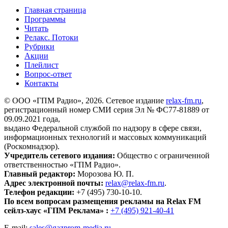
Главная страница
Программы
Читать
Релакс. Потоки
Рубрики
Акции
Плейлист
Вопрос-ответ
Контакты
© ООО «ГПМ Радио», 2026. Сетевое издание
relax-fm.ru
,
регистрационный номер СМИ серия Эл № ФС77-81889 от
09.09.2021 года,
выдано Федеральной службой по надзору в сфере связи,
информационных технологий и массовых коммуникаций
(Роскомнадзор).
Учредитель сетевого издания:
Общество с ограниченной
ответственностью «ГПМ Радио».
Главный редактор:
Морозова Ю. П.
Адрес электронной почты:
relax@relax-fm.ru
.
Телефон редакции:
+7 (495) 730-10-10.
По всем вопросам размещения рекламы на Relax FM
сейлз-хаус «ГПМ Реклама» :
+7 (495) 921-40-41
E-mail:
sales@gazprom-media.ru