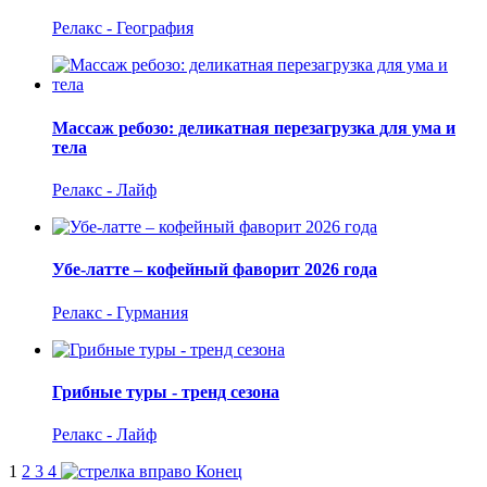
Релакс - География
Массаж ребозо: деликатная перезагрузка для ума и
тела
Релакс - Лайф
Убе-латте – кофейный фаворит 2026 года
Релакс - Гурмания
Грибные туры - тренд сезона
Релакс - Лайф
1
2
3
4
Конец