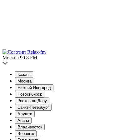
Москва 90.8 FM
Казань
Москва
Нижний Новгород
Новосибирск
Ростов-на-Дону
Санкт-Петербург
Алушта
Анапа
Владивосток
Воронеж