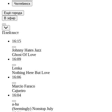
Челябинск
Ещё города
В эфир
Плейлист
16:15
Johnny Hates Jazz
Ghost Of Love
16:09
Lenka
Nothing Here But Love
16:06
Marcio Faraco
Cajueiro
16:04
a-ha
(Seemingly) Nonstop July