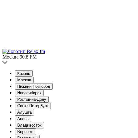
Москва 90.8 FM
Казань
Москва
Нижний Новгород
Новосибирск
Ростов-на-Дону
Санкт-Петербург
Алушта
Анапа
Владивосток
Воронеж