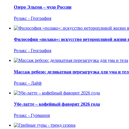
Озеро Эльтон – чудо России
Релакс - География
Философия «полако»: искусство неторопливой жизни 
Релакс - География
Массаж ребозо: деликатная перезагрузка для ума и тел
Релакс - Лайф
Убе-латте – кофейный фаворит 2026 года
Релакс - Гурмания