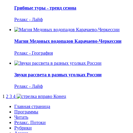
Грибные туры - тренд сезона
Релакс - Лайф
Магия Медовых водопадов Карачаево-Черкессии
Релакс - География
Звуки рассвета в разных уголках России
Релакс - Лайф
1
2
3
4
Конец
Главная страница
Программы
Читать
Релакс. Потоки
Рубрики