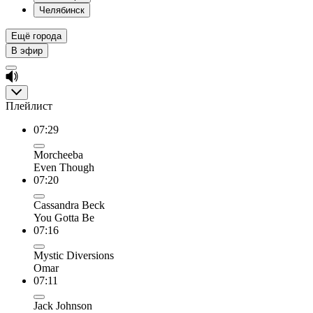
Челябинск
Ещё города
В эфир
Плейлист
07:29
Morcheeba
Even Though
07:20
Cassandra Beck
You Gotta Be
07:16
Mystic Diversions
Omar
07:11
Jack Johnson