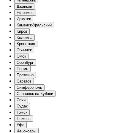
Геленджик
Джанкой
Ефремов
Иркутск
Каменск-Уральский
Киров
Коломна
Кропоткин
Обнинск
Омск
Оренбург
Пермь
Протвино
Саратов
Симферополь
Славянск-на-Кубани
Сочи
Судак
Томск
Тюмень
Уфа
Чебоксары