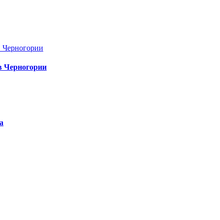
в Черногории
а