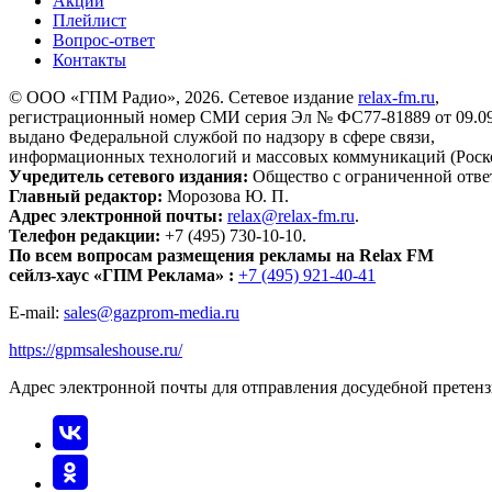
Акции
Плейлист
Вопрос-ответ
Контакты
© ООО «ГПМ Радио», 2026. Сетевое издание
relax-fm.ru
,
регистрационный номер СМИ серия Эл № ФС77-81889 от 09.09.
выдано Федеральной службой по надзору в сфере связи,
информационных технологий и массовых коммуникаций (Роск
Учредитель сетевого издания:
Общество с ограниченной отве
Главный редактор:
Морозова Ю. П.
Адрес электронной почты:
relax@relax-fm.ru
.
Телефон редакции:
+7 (495) 730-10-10.
По всем вопросам размещения рекламы на Relax FM
сейлз-хаус «ГПМ Реклама» :
+7 (495) 921-40-41
E-mail:
sales@gazprom-media.ru
https://gpmsaleshouse.ru/
Адрес электронной почты для отправления досудебной претен