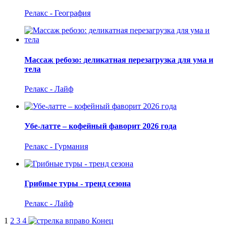
Релакс - География
Массаж ребозо: деликатная перезагрузка для ума и
тела
Релакс - Лайф
Убе-латте – кофейный фаворит 2026 года
Релакс - Гурмания
Грибные туры - тренд сезона
Релакс - Лайф
1
2
3
4
Конец