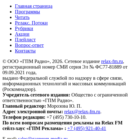
Главная страница
Программы
Читать
Релакс. Потоки
Рубрики
Акции
Плейлист
Вопрос-ответ
Контакты
© ООО «ГПМ Радио», 2026. Сетевое издание
relax-fm.ru
,
регистрационный номер СМИ серия Эл № ФС77-81889 от
09.09.2021 года,
выдано Федеральной службой по надзору в сфере связи,
информационных технологий и массовых коммуникаций
(Роскомнадзор).
Учредитель сетевого издания:
Общество с ограниченной
ответственностью «ГПМ Радио».
Главный редактор:
Морозова Ю. П.
Адрес электронной почты:
relax@relax-fm.ru
.
Телефон редакции:
+7 (495) 730-10-10.
По всем вопросам размещения рекламы на Relax FM
сейлз-хаус «ГПМ Реклама» :
+7 (495) 921-40-41
E-mail:
sales@gazprom-media.ru