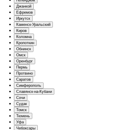
Геленджик
Джанкой
Ефремов
Иркутск
Каменск-Уральский
Киров
Коломна
Кропоткин
Обнинск
Омск
Оренбург
Пермь
Протвино
Саратов
Симферополь
Славянск-на-Кубани
Сочи
Судак
Томск
Тюмень
Уфа
Чебоксары