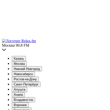
Москва 90.8 FM
Казань
Москва
Нижний Новгород
Новосибирск
Ростов-на-Дону
Санкт-Петербург
Алушта
Анапа
Владивосток
Воронеж