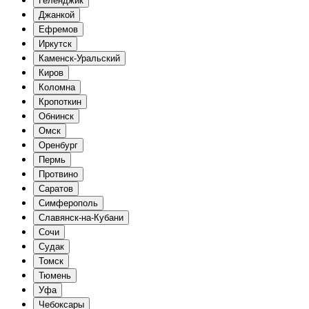
Геленджик
Джанкой
Ефремов
Иркутск
Каменск-Уральский
Киров
Коломна
Кропоткин
Обнинск
Омск
Оренбург
Пермь
Протвино
Саратов
Симферополь
Славянск-на-Кубани
Сочи
Судак
Томск
Тюмень
Уфа
Чебоксары