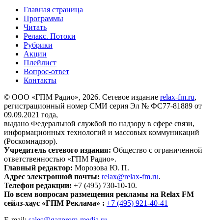
Главная страница
Программы
Читать
Релакс. Потоки
Рубрики
Акции
Плейлист
Вопрос-ответ
Контакты
© ООО «ГПМ Радио», 2026. Сетевое издание
relax-fm.ru
,
регистрационный номер СМИ серия Эл № ФС77-81889 от
09.09.2021 года,
выдано Федеральной службой по надзору в сфере связи,
информационных технологий и массовых коммуникаций
(Роскомнадзор).
Учредитель сетевого издания:
Общество с ограниченной
ответственностью «ГПМ Радио».
Главный редактор:
Морозова Ю. П.
Адрес электронной почты:
relax@relax-fm.ru
.
Телефон редакции:
+7 (495) 730-10-10.
По всем вопросам размещения рекламы на Relax FM
сейлз-хаус «ГПМ Реклама» :
+7 (495) 921-40-41
E-mail:
sales@gazprom-media.ru