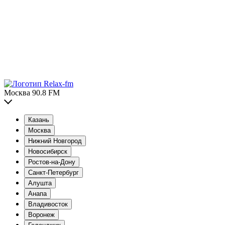
Москва 90.8 FM
Казань
Москва
Нижний Новгород
Новосибирск
Ростов-на-Дону
Санкт-Петербург
Алушта
Анапа
Владивосток
Воронеж