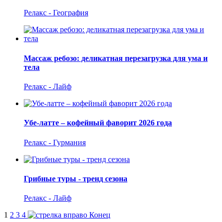
Релакс - География
Массаж ребозо: деликатная перезагрузка для ума и
тела
Релакс - Лайф
Убе-латте – кофейный фаворит 2026 года
Релакс - Гурмания
Грибные туры - тренд сезона
Релакс - Лайф
1
2
3
4
Конец