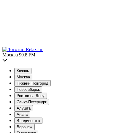
Москва 90.8 FM
Казань
Москва
Нижний Новгород
Новосибирск
Ростов-на-Дону
Санкт-Петербург
Алушта
Анапа
Владивосток
Воронеж