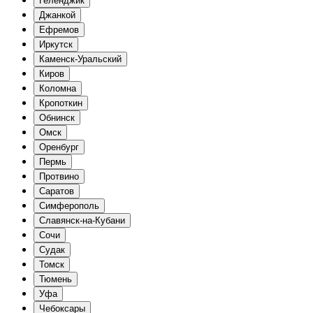
Геленджик
Джанкой
Ефремов
Иркутск
Каменск-Уральский
Киров
Коломна
Кропоткин
Обнинск
Омск
Оренбург
Пермь
Протвино
Саратов
Симферополь
Славянск-на-Кубани
Сочи
Судак
Томск
Тюмень
Уфа
Чебоксары