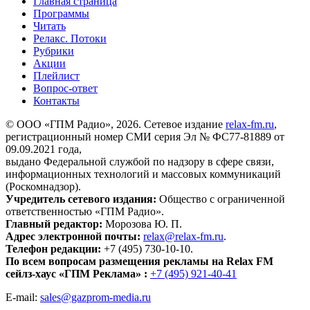
Главная страница
Программы
Читать
Релакс. Потоки
Рубрики
Акции
Плейлист
Вопрос-ответ
Контакты
© ООО «ГПМ Радио», 2026. Сетевое издание
relax-fm.ru
,
регистрационный номер СМИ серия Эл № ФС77-81889 от
09.09.2021 года,
выдано Федеральной службой по надзору в сфере связи,
информационных технологий и массовых коммуникаций
(Роскомнадзор).
Учредитель сетевого издания:
Общество с ограниченной
ответственностью «ГПМ Радио».
Главный редактор:
Морозова Ю. П.
Адрес электронной почты:
relax@relax-fm.ru
.
Телефон редакции:
+7 (495) 730-10-10.
По всем вопросам размещения рекламы на Relax FM
сейлз-хаус «ГПМ Реклама» :
+7 (495) 921-40-41
E-mail:
sales@gazprom-media.ru