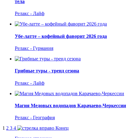
тела
Релакс - Лайф
Убе-латте – кофейный фаворит 2026 года
Релакс - Гурмания
Грибные туры - тренд сезона
Релакс - Лайф
Магия Медовых водопадов Карачаево-Черкессии
Релакс - География
1
2
3
4
Конец