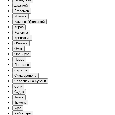
Геленджик
Джанкой
Ефремов
Иркутск
Каменск-Уральский
Киров
Коломна
Кропоткин
Обнинск
Омск
Оренбург
Пермь
Протвино
Саратов
Симферополь
Славянск-на-Кубани
Сочи
Судак
Томск
Тюмень
Уфа
Чебоксары