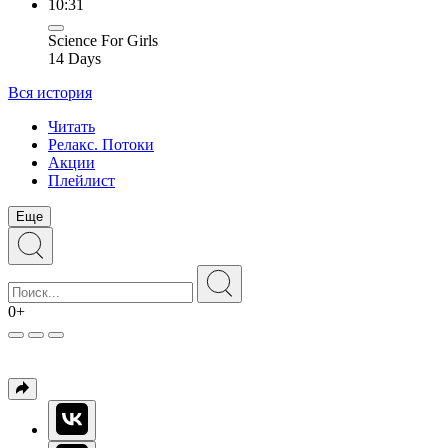
10:31
Science For Girls
14 Days
Вся история
Читать
Релакс. Потоки
Акции
Плейлист
Еще
0+