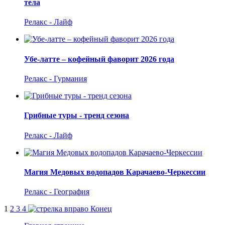
тела
Релакс - Лайф
Убе-латте – кофейный фаворит 2026 года
Релакс - Гурмания
Грибные туры - тренд сезона
Релакс - Лайф
Магия Медовых водопадов Карачаево-Черкессии
Релакс - География
1
2
3
4
Конец