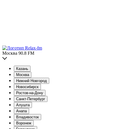
Москва 90.8 FM
Казань
Москва
Нижний Новгород
Новосибирск
Ростов-на-Дону
Санкт-Петербург
Алушта
Анапа
Владивосток
Воронеж