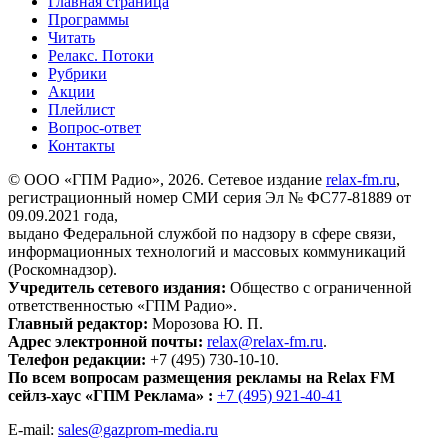
Главная страница
Программы
Читать
Релакс. Потоки
Рубрики
Акции
Плейлист
Вопрос-ответ
Контакты
© ООО «ГПМ Радио», 2026. Сетевое издание
relax-fm.ru
,
регистрационный номер СМИ серия Эл № ФС77-81889 от
09.09.2021 года,
выдано Федеральной службой по надзору в сфере связи,
информационных технологий и массовых коммуникаций
(Роскомнадзор).
Учредитель сетевого издания:
Общество с ограниченной
ответственностью «ГПМ Радио».
Главный редактор:
Морозова Ю. П.
Адрес электронной почты:
relax@relax-fm.ru
.
Телефон редакции:
+7 (495) 730-10-10.
По всем вопросам размещения рекламы на Relax FM
сейлз-хаус «ГПМ Реклама» :
+7 (495) 921-40-41
E-mail:
sales@gazprom-media.ru