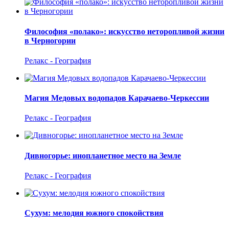
Философия «полако»: искусство неторопливой жизни
в Черногории
Релакс - География
Магия Медовых водопадов Карачаево-Черкессии
Релакс - География
Дивногорье: инопланетное место на Земле
Релакс - География
Сухум: мелодия южного спокойствия