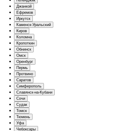
Геленджик
Джанкой
Ефремов
Иркутск
Каменск-Уральский
Киров
Коломна
Кропоткин
Обнинск
Омск
Оренбург
Пермь
Протвино
Саратов
Симферополь
Славянск-на-Кубани
Сочи
Судак
Томск
Тюмень
Уфа
Чебоксары