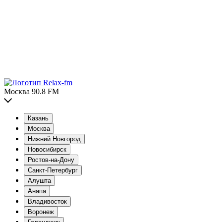
Москва 90.8 FM
Казань
Москва
Нижний Новгород
Новосибирск
Ростов-на-Дону
Санкт-Петербург
Алушта
Анапа
Владивосток
Воронеж