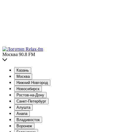
Москва 90.8 FM
Казань
Москва
Нижний Новгород
Новосибирск
Ростов-на-Дону
Санкт-Петербург
Алушта
Анапа
Владивосток
Воронеж