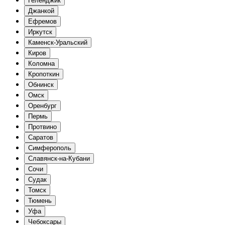
Геленджик
Джанкой
Ефремов
Иркутск
Каменск-Уральский
Киров
Коломна
Кропоткин
Обнинск
Омск
Оренбург
Пермь
Протвино
Саратов
Симферополь
Славянск-на-Кубани
Сочи
Судак
Томск
Тюмень
Уфа
Чебоксары