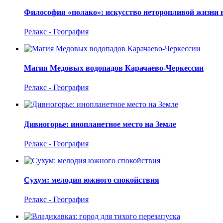
Философия «полако»: искусство неторопливой жизни 
Релакс - География
Магия Медовых водопадов Карачаево-Черкессии
Релакс - География
Дивногорье: инопланетное место на Земле
Релакс - География
Сухум: мелодия южного спокойствия
Релакс - География