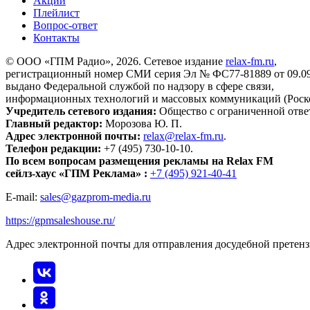
Акции
Плейлист
Вопрос-ответ
Контакты
© ООО «ГПМ Радио», 2026. Сетевое издание
relax-fm.ru
,
регистрационный номер СМИ серия Эл № ФС77-81889 от 09.09.
выдано Федеральной службой по надзору в сфере связи,
информационных технологий и массовых коммуникаций (Роск
Учредитель сетевого издания:
Общество с ограниченной отве
Главный редактор:
Морозова Ю. П.
Адрес электронной почты:
relax@relax-fm.ru
.
Телефон редакции:
+7 (495) 730-10-10.
По всем вопросам размещения рекламы на Relax FM
сейлз-хаус «ГПМ Реклама» :
+7 (495) 921-40-41
E-mail:
sales@gazprom-media.ru
https://gpmsaleshouse.ru/
Адрес электронной почты для отправления досудебной претен