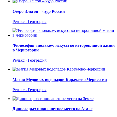
Озеро Эльтон – чудо России
Релакс - География
Философия «полако»: искусство неторопливой жизни
в Черногории
Релакс - География
Магия Медовых водопадов Карачаево-Черкессии
Релакс - География
Дивногорье: инопланетное место на Земле