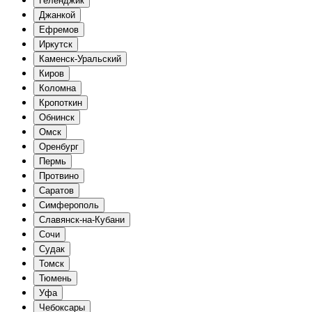
Геленджик
Джанкой
Ефремов
Иркутск
Каменск-Уральский
Киров
Коломна
Кропоткин
Обнинск
Омск
Оренбург
Пермь
Протвино
Саратов
Симферополь
Славянск-на-Кубани
Сочи
Судак
Томск
Тюмень
Уфа
Чебоксары