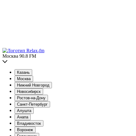
Москва 90.8 FM
Казань
Москва
Нижний Новгород
Новосибирск
Ростов-на-Дону
Санкт-Петербург
Алушта
Анапа
Владивосток
Воронеж