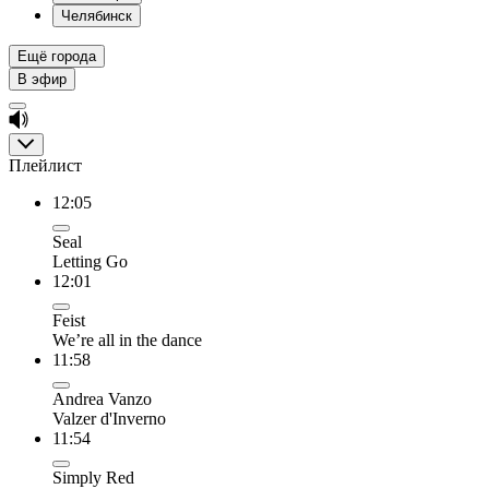
Челябинск
Ещё города
В эфир
Плейлист
12:05
Seal
Letting Go
12:01
Feist
We’re all in the dance
11:58
Andrea Vanzo
Valzer d'Inverno
11:54
Simply Red