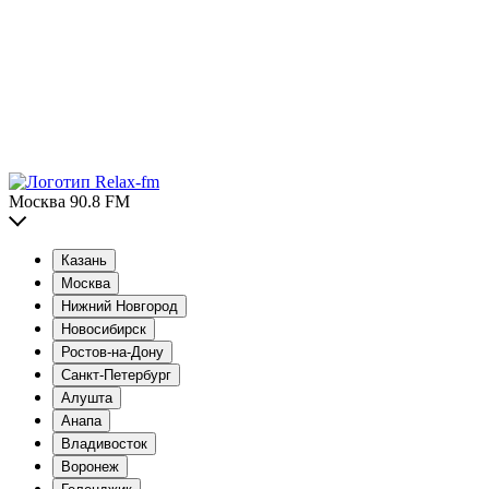
Москва 90.8 FM
Казань
Москва
Нижний Новгород
Новосибирск
Ростов-на-Дону
Санкт-Петербург
Алушта
Анапа
Владивосток
Воронеж