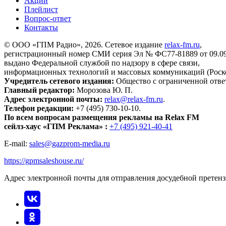
Акции
Плейлист
Вопрос-ответ
Контакты
© ООО «ГПМ Радио», 2026. Сетевое издание
relax-fm.ru
,
регистрационный номер СМИ серия Эл № ФС77-81889 от 09.09.
выдано Федеральной службой по надзору в сфере связи,
информационных технологий и массовых коммуникаций (Роск
Учредитель сетевого издания:
Общество с ограниченной отве
Главный редактор:
Морозова Ю. П.
Адрес электронной почты:
relax@relax-fm.ru
.
Телефон редакции:
+7 (495) 730-10-10.
По всем вопросам размещения рекламы на Relax FM
сейлз-хаус «ГПМ Реклама» :
+7 (495) 921-40-41
E-mail:
sales@gazprom-media.ru
https://gpmsaleshouse.ru/
Адрес электронной почты для отправления досудебной претен