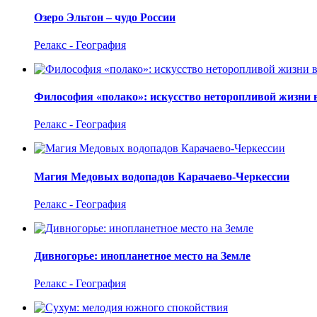
Озеро Эльтон – чудо России
Релакс - География
Философия «полако»: искусство неторопливой жизни 
Релакс - География
Магия Медовых водопадов Карачаево-Черкессии
Релакс - География
Дивногорье: инопланетное место на Земле
Релакс - География