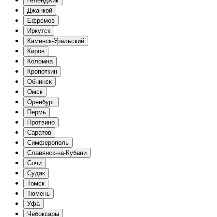
Геленджик
Джанкой
Ефремов
Иркутск
Каменск-Уральский
Киров
Коломна
Кропоткин
Обнинск
Омск
Оренбург
Пермь
Протвино
Саратов
Симферополь
Славянск-на-Кубани
Сочи
Судак
Томск
Тюмень
Уфа
Чебоксары