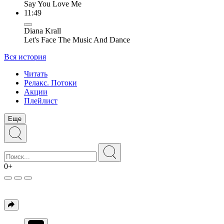
Say You Love Me
11:49
Diana Krall
Let's Face The Music And Dance
Вся история
Читать
Релакс. Потоки
Акции
Плейлист
Еще
0+