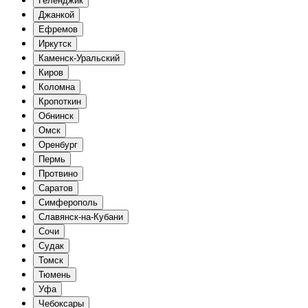
Геленджик
Джанкой
Ефремов
Иркутск
Каменск-Уральский
Киров
Коломна
Кропоткин
Обнинск
Омск
Оренбург
Пермь
Протвино
Саратов
Симферополь
Славянск-на-Кубани
Сочи
Судак
Томск
Тюмень
Уфа
Чебоксары