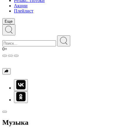
Релакс. Потоки
Акции
Плейлист
Еще
0+
Музыка