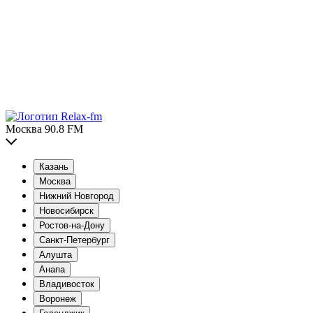
Москва 90.8 FM
Казань
Москва
Нижний Новгород
Новосибирск
Ростов-на-Дону
Санкт-Петербург
Алушта
Анапа
Владивосток
Воронеж