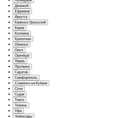
Геленджик
Джанкой
Ефремов
Иркутск
Каменск-Уральский
Киров
Коломна
Кропоткин
Обнинск
Омск
Оренбург
Пермь
Протвино
Саратов
Симферополь
Славянск-на-Кубани
Сочи
Судак
Томск
Тюмень
Уфа
Чебоксары