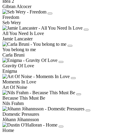
Idea 2
Gibran Alcocer
Freedom
Seb Wery
All You Need Is Love
Jamie Lancaster
You belong to me
Carla Bruni
Gravity Of Love
Enigma
Moments In Love
Art Of Noise
Because This Must Be
Nils Frahm
Domestic Pressures
Jóhann Jóhannsson
Home