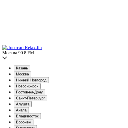
Москва 90.8 FM
Казань
Москва
Нижний Новгород
Новосибирск
Ростов-на-Дону
Санкт-Петербург
Алушта
Анапа
Владивосток
Воронеж