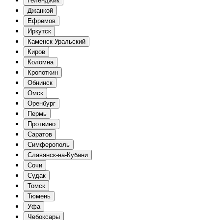
Геленджик
Джанкой
Ефремов
Иркутск
Каменск-Уральский
Киров
Коломна
Кропоткин
Обнинск
Омск
Оренбург
Пермь
Протвино
Саратов
Симферополь
Славянск-на-Кубани
Сочи
Судак
Томск
Тюмень
Уфа
Чебоксары