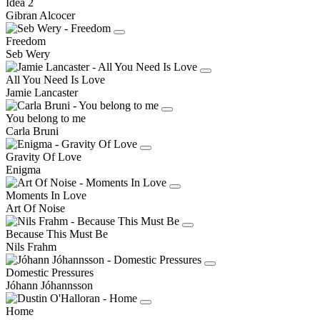
Idea 2
Gibran Alcocer
Freedom
Seb Wery
All You Need Is Love
Jamie Lancaster
You belong to me
Carla Bruni
Gravity Of Love
Enigma
Moments In Love
Art Of Noise
Because This Must Be
Nils Frahm
Domestic Pressures
Jóhann Jóhannsson
Home