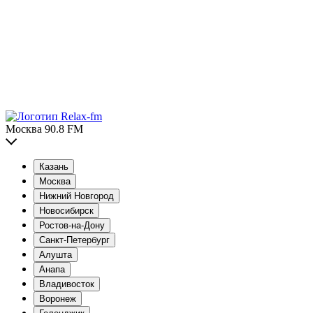
Москва 90.8 FM
Казань
Москва
Нижний Новгород
Новосибирск
Ростов-на-Дону
Санкт-Петербург
Алушта
Анапа
Владивосток
Воронеж