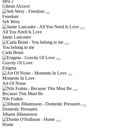
Idea 2
Gibran Alcocer
Freedom
Seb Wery
All You Need Is Love
Jamie Lancaster
You belong to me
Carla Bruni
Gravity Of Love
Enigma
Moments In Love
Art Of Noise
Because This Must Be
Nils Frahm
Domestic Pressures
Jóhann Jóhannsson
Home