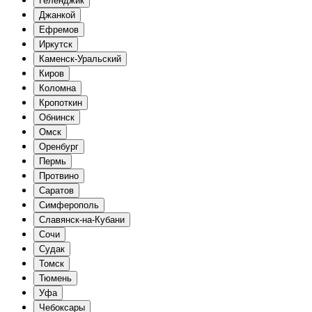
Геленджик
Джанкой
Ефремов
Иркутск
Каменск-Уральский
Киров
Коломна
Кропоткин
Обнинск
Омск
Оренбург
Пермь
Протвино
Саратов
Симферополь
Славянск-на-Кубани
Сочи
Судак
Томск
Тюмень
Уфа
Чебоксары