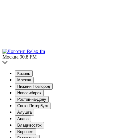
Москва 90.8 FM
Казань
Москва
Нижний Новгород
Новосибирск
Ростов-на-Дону
Санкт-Петербург
Алушта
Анапа
Владивосток
Воронеж