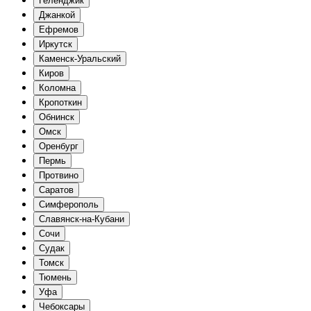
Геленджик
Джанкой
Ефремов
Иркутск
Каменск-Уральский
Киров
Коломна
Кропоткин
Обнинск
Омск
Оренбург
Пермь
Протвино
Саратов
Симферополь
Славянск-на-Кубани
Сочи
Судак
Томск
Тюмень
Уфа
Чебоксары