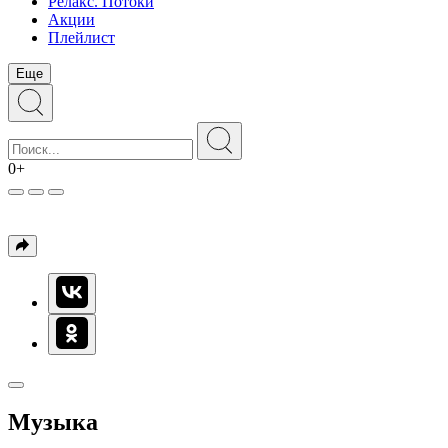
Релакс. Потоки
Акции
Плейлист
Еще
0+
Музыка