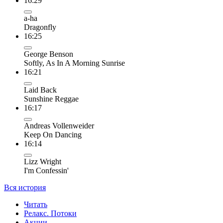
16:29
a-ha
Dragonfly
16:25
George Benson
Softly, As In A Morning Sunrise
16:21
Laid Back
Sunshine Reggae
16:17
Andreas Vollenweider
Keep On Dancing
16:14
Lizz Wright
I'm Confessin'
Вся история
Читать
Релакс. Потоки
Акции