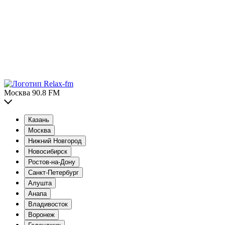
Москва 90.8 FM
Казань
Москва
Нижний Новгород
Новосибирск
Ростов-на-Дону
Санкт-Петербург
Алушта
Анапа
Владивосток
Воронеж