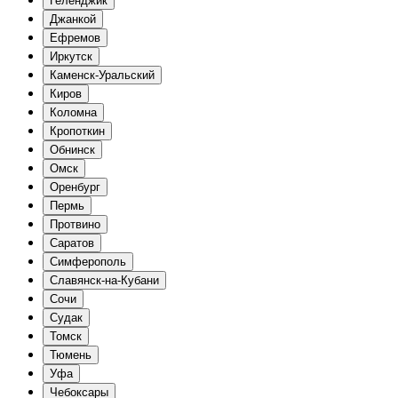
Геленджик
Джанкой
Ефремов
Иркутск
Каменск-Уральский
Киров
Коломна
Кропоткин
Обнинск
Омск
Оренбург
Пермь
Протвино
Саратов
Симферополь
Славянск-на-Кубани
Сочи
Судак
Томск
Тюмень
Уфа
Чебоксары