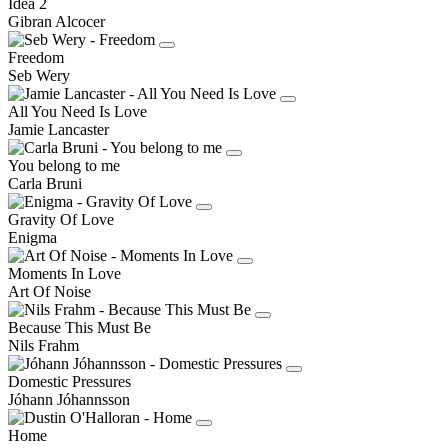
Idea 2
Gibran Alcocer
Freedom
Seb Wery
All You Need Is Love
Jamie Lancaster
You belong to me
Carla Bruni
Gravity Of Love
Enigma
Moments In Love
Art Of Noise
Because This Must Be
Nils Frahm
Domestic Pressures
Jóhann Jóhannsson
Home