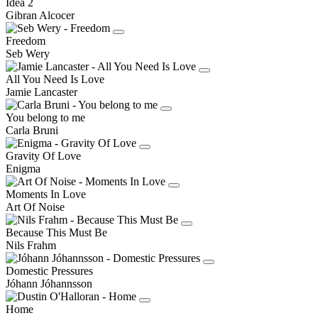
Idea 2
Gibran Alcocer
Freedom
Seb Wery
All You Need Is Love
Jamie Lancaster
You belong to me
Carla Bruni
Gravity Of Love
Enigma
Moments In Love
Art Of Noise
Because This Must Be
Nils Frahm
Domestic Pressures
Jóhann Jóhannsson
Home