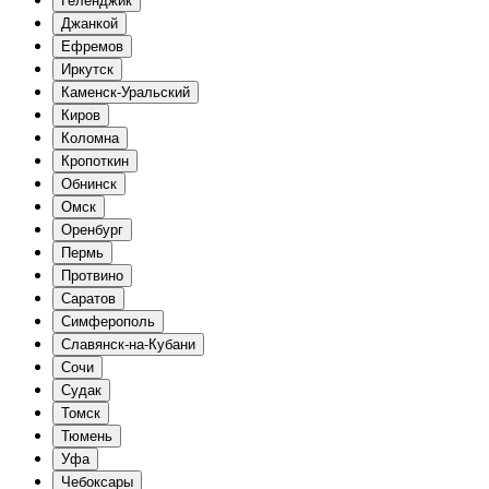
Геленджик
Джанкой
Ефремов
Иркутск
Каменск-Уральский
Киров
Коломна
Кропоткин
Обнинск
Омск
Оренбург
Пермь
Протвино
Саратов
Симферополь
Славянск-на-Кубани
Сочи
Судак
Томск
Тюмень
Уфа
Чебоксары