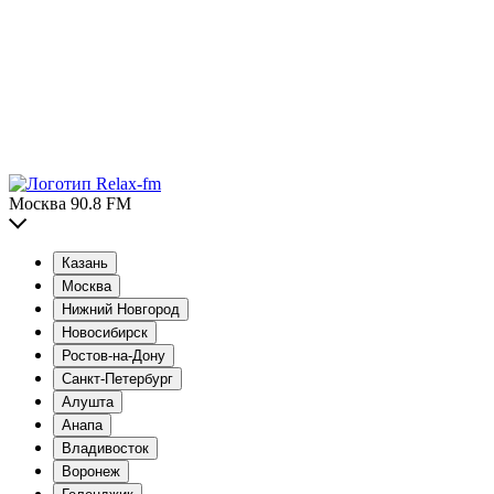
Москва 90.8 FM
Казань
Москва
Нижний Новгород
Новосибирск
Ростов-на-Дону
Санкт-Петербург
Алушта
Анапа
Владивосток
Воронеж