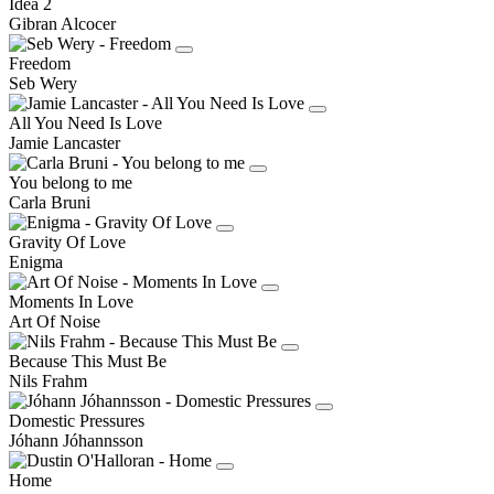
Idea 2
Gibran Alcocer
Freedom
Seb Wery
All You Need Is Love
Jamie Lancaster
You belong to me
Carla Bruni
Gravity Of Love
Enigma
Moments In Love
Art Of Noise
Because This Must Be
Nils Frahm
Domestic Pressures
Jóhann Jóhannsson
Home