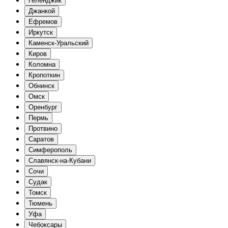
Геленджик
Джанкой
Ефремов
Иркутск
Каменск-Уральский
Киров
Коломна
Кропоткин
Обнинск
Омск
Оренбург
Пермь
Протвино
Саратов
Симферополь
Славянск-на-Кубани
Сочи
Судак
Томск
Тюмень
Уфа
Чебоксары