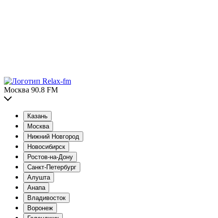
Москва 90.8 FM
Казань
Москва
Нижний Новгород
Новосибирск
Ростов-на-Дону
Санкт-Петербург
Алушта
Анапа
Владивосток
Воронеж