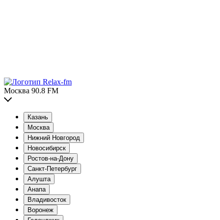
Москва 90.8 FM
Казань
Москва
Нижний Новгород
Новосибирск
Ростов-на-Дону
Санкт-Петербург
Алушта
Анапа
Владивосток
Воронеж