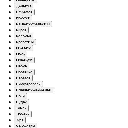
Геленджик
Джанкой
Ефремов
Иркутск
Каменск-Уральский
Киров
Коломна
Кропоткин
Обнинск
Омск
Оренбург
Пермь
Протвино
Саратов
Симферополь
Славянск-на-Кубани
Сочи
Судак
Томск
Тюмень
Уфа
Чебоксары