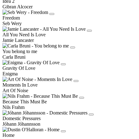
Idea 2
Gibran Alcocer
Freedom
Seb Wery
All You Need Is Love
Jamie Lancaster
You belong to me
Carla Bruni
Gravity Of Love
Enigma
Moments In Love
Art Of Noise
Because This Must Be
Nils Frahm
Domestic Pressures
Jóhann Jóhannsson
Home